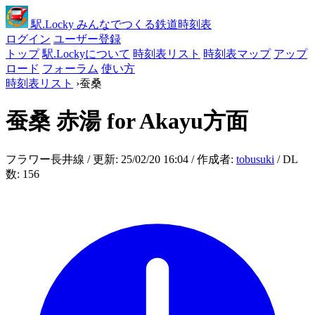
駅
.Locky
みんなでつくる鉄道時刻表
ログイン
ユーザー登録
トップ
駅.Lockyについて
時刻表リスト
時刻表マップ
アップ
ロード
フォーラム
使い方
時刻表リスト
›
蚕桑
蚕桑
赤湯 for Akayu方面
フラワー長井線 / 更新: 25/02/20 16:04 / 作成者:
tobusuki
/ DL
数: 156