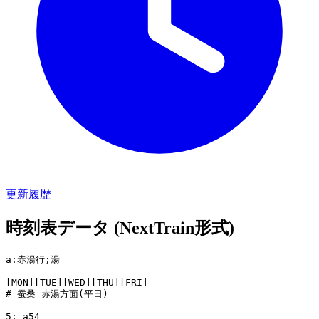
更新履歴
時刻表データ (NextTrain形式)
a:赤湯行;湯

[MON][TUE][WED][THU][FRI]

# 蚕桑 赤湯方面(平日)

5: a54
