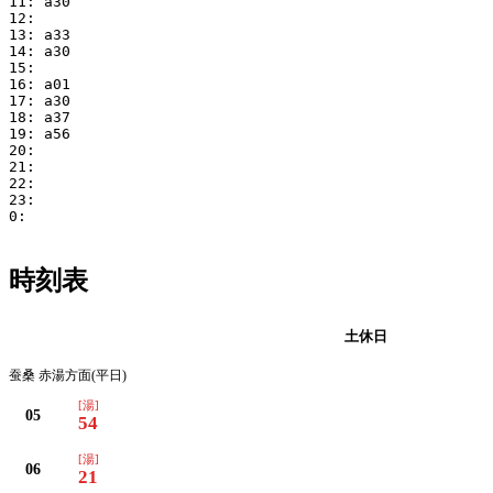
11: a30

12:

13: a33

14: a30

15:

16: a01

17: a30

18: a37

19: a56

20:

21:

22:

23:

0:

時刻表
平日
土休日
蚕桑 赤湯方面(平日)
[湯]
05
54
[湯]
06
21