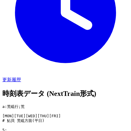
更新履歴
時刻表データ (NextTrain形式)
a:荒砥行;荒

[MON][TUE][WED][THU][FRI]

# 鮎貝 荒砥方面(平日)

5:
