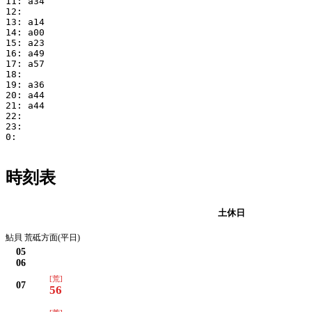
11: a34

12:

13: a14

14: a00

15: a23

16: a49

17: a57

18:

19: a36

20: a44

21: a44

22:

23:

0:

時刻表
平日
土休日
鮎貝 荒砥方面(平日)
05
06
[荒]
07
56