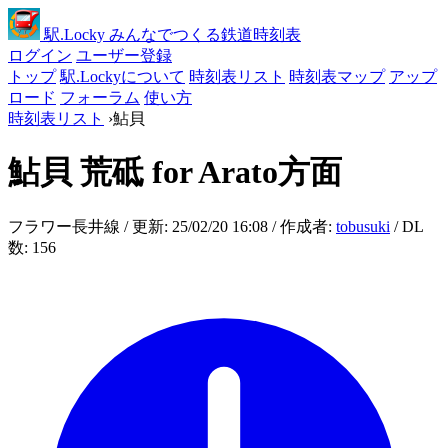
駅
.Locky
みんなでつくる鉄道時刻表
ログイン
ユーザー登録
トップ
駅.Lockyについて
時刻表リスト
時刻表マップ
アップ
ロード
フォーラム
使い方
時刻表リスト
›
鮎貝
鮎貝
荒砥 for Arato方面
フラワー長井線 / 更新: 25/02/20 16:08 / 作成者:
tobusuki
/ DL
数: 156