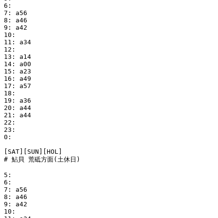
6:

7: a56

8: a46

9: a42

10:

11: a34

12:

13: a14

14: a00

15: a23

16: a49

17: a57

18:

19: a36

20: a44

21: a44

22:

23:

0:

[SAT][SUN][HOL]

# 鮎貝 荒砥方面(土休日)

5:

6:

7: a56

8: a46

9: a42

10:
