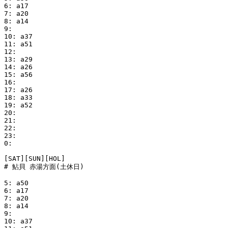
6: a17

7: a20

8: a14

9:

10: a37

11: a51

12:

13: a29

14: a26

15: a56

16:

17: a26

18: a33

19: a52

20:

21:

22:

23:

0:

[SAT][SUN][HOL]

# 鮎貝 赤湯方面(土休日)

5: a50

6: a17

7: a20

8: a14

9:

10: a37
