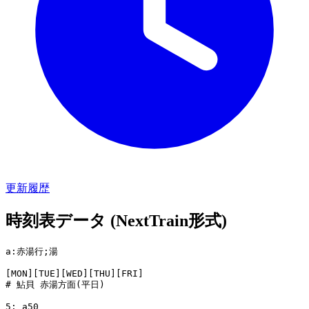
更新履歴
時刻表データ (NextTrain形式)
a:赤湯行;湯

[MON][TUE][WED][THU][FRI]

# 鮎貝 赤湯方面(平日)

5: a50
