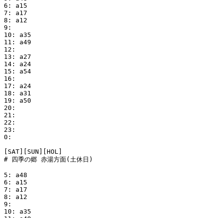
6: a15

7: a17

8: a12

9:

10: a35

11: a49

12:

13: a27

14: a24

15: a54

16:

17: a24

18: a31

19: a50

20:

21:

22:

23:

0:

[SAT][SUN][HOL]

# 四季の郷 赤湯方面(土休日)

5: a48

6: a15

7: a17

8: a12

9:

10: a35
