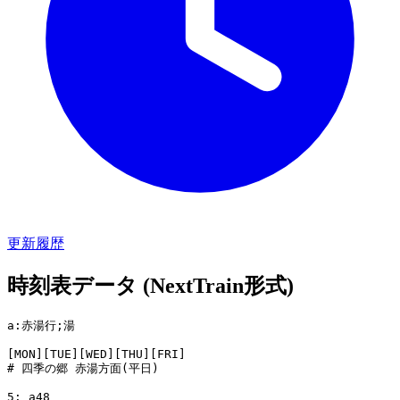
更新履歴
時刻表データ (NextTrain形式)
a:赤湯行;湯

[MON][TUE][WED][THU][FRI]

# 四季の郷 赤湯方面(平日)

5: a48
