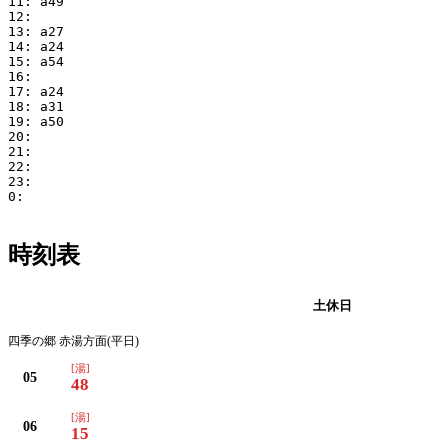
11: a49

12:

13: a27

14: a24

15: a54

16:

17: a24

18: a31

19: a50

20:

21:

22:

23:

0:

時刻表
平日
土休日
四季の郷 赤湯方面(平日)
[湯]
05
48
[湯]
06
15