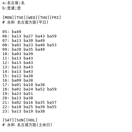
a:名古屋;名

b:普通;普

[MON][TUE][WED][THU][FRI]

# 永和 名古屋方面(平日)

05: ba49

06: ba13 ba27 ba43 ba59

07: ba13 ba30 ba49

08: ba02 ba23 ba40 ba53

09: ba20 ba35 ba49

10: ba03 ba39

11: ba13 ba43

12: ba13 ba43

13: ba13 ba43

14: ba13 ba43

15: ba12 ba38

16: ba09 ba38

17: ba01 ba10 ba38

18: ba01 ba24 ba52 ba59

19: ba23 ba51

20: ba13 ba38

21: ba02 ba16 ba35 ba57

22: ba10 ba25 ba39 ba55

23: ba13 ba19 ba38

[SAT][SUN][HOL]

# 永和 名古屋方面(土休日)
