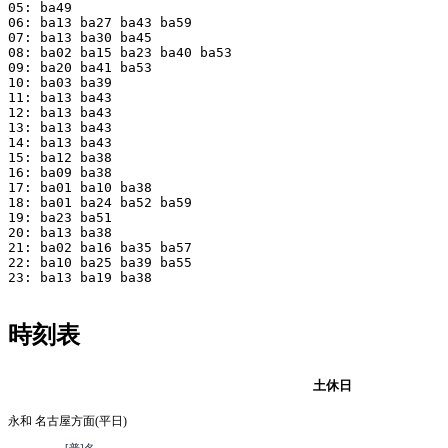
05: ba49

06: ba13 ba27 ba43 ba59

07: ba13 ba30 ba45

08: ba02 ba15 ba23 ba40 ba53

09: ba20 ba41 ba53

10: ba03 ba39

11: ba13 ba43

12: ba13 ba43

13: ba13 ba43

14: ba13 ba43

15: ba12 ba38

16: ba09 ba38

17: ba01 ba10 ba38

18: ba01 ba24 ba52 ba59

19: ba23 ba51

20: ba13 ba38

21: ba02 ba16 ba35 ba57

22: ba10 ba25 ba39 ba55

23: ba13 ba19 ba38

時刻表
平日
土休日
永和 名古屋方面(平日)