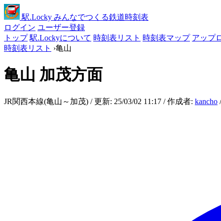
駅
.Locky
みんなでつくる鉄道時刻表
ログイン
ユーザー登録
トップ
駅.Lockyについて
時刻表リスト
時刻表マップ
アップ
時刻表リスト
›
亀山
亀山
加茂方面
JR関西本線(亀山～加茂) / 更新: 25/03/02 11:17 / 作成者:
kancho