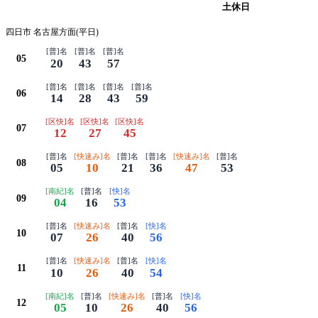
平日
土休日
四日市 名古屋方面(平日)
[普]名
[普]名
[普]名
05
20
43
57
[普]名
[普]名
[普]名
[普]名
06
14
28
43
59
[区快]名
[区快]名
[区快]名
07
12
27
45
[普]名
[快速み]名
[普]名
[普]名
[快速み]名
[普]名
08
05
10
21
36
47
53
[南紀]名
[普]名
[快]名
09
04
16
53
[普]名
[快速み]名
[普]名
[快]名
10
07
26
40
56
[普]名
[快速み]名
[普]名
[快]名
11
10
26
40
54
[南紀]名
[普]名
[快速み]名
[普]名
[快]名
12
05
10
26
40
56