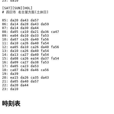
23: da10

[SAT][SUN][HOL]

# 四日市 名古屋方面(土休日)

05: da20 da43 da57

06: da14 da28 da43 da59

07: da14 da30 da44

08: da05 ca10 da21 da36 ca47

09: ea04 da10 da33 fa53

10: da07 ca26 da40 fa56

11: da10 ca26 da40 fa54

12: ea05 da10 ca26 da40 fa56

13: da10 ca26 da40 fa54

14: da13 ca27 da40 fa54

15: da08 ca26 ea34 da37 fa54

16: da09 ca27 da38 fa53

17: da05 ca23 da53

18: ca07 da28 da46 ca56

19: da39

20: ea15 da26 ca35 da43

21: da05 da40 da57

22: da20 da44

23: da10

時刻表