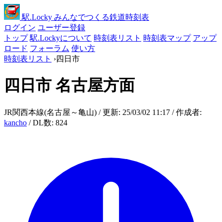
駅
.Locky
みんなでつくる鉄道時刻表
ログイン
ユーザー登録
トップ
駅.Lockyについて
時刻表リスト
時刻表マップ
アップ
ロード
フォーラム
使い方
時刻表リスト
›
四日市
四日市
名古屋方面
JR関西本線(名古屋～亀山) / 更新: 25/03/02 11:17 / 作成者:
kancho
/ DL数: 824