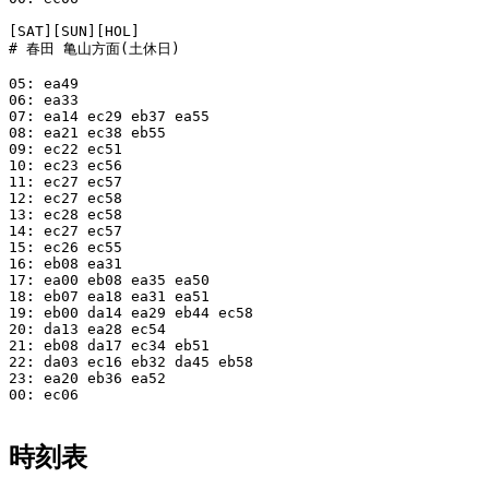
[SAT][SUN][HOL]

# 春田 亀山方面(土休日)

05: ea49

06: ea33

07: ea14 ec29 eb37 ea55

08: ea21 ec38 eb55

09: ec22 ec51

10: ec23 ec56

11: ec27 ec57

12: ec27 ec58

13: ec28 ec58

14: ec27 ec57

15: ec26 ec55

16: eb08 ea31

17: ea00 eb08 ea35 ea50

18: eb07 ea18 ea31 ea51

19: eb00 da14 ea29 eb44 ec58

20: da13 ea28 ec54

21: eb08 da17 ec34 eb51

22: da03 ec16 eb32 da45 eb58

23: ea20 eb36 ea52

00: ec06

時刻表