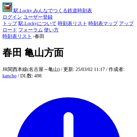
駅
.Locky
みんなでつくる鉄道時刻表
ログイン
ユーザー登録
トップ
駅.Lockyについて
時刻表リスト
時刻表マップ
アップ
ロード
フォーラム
使い方
時刻表リスト
›
春田
春田
亀山方面
JR関西本線(名古屋～亀山) / 更新: 25/03/02 11:17 / 作成者:
kancho
/ DL数: 498