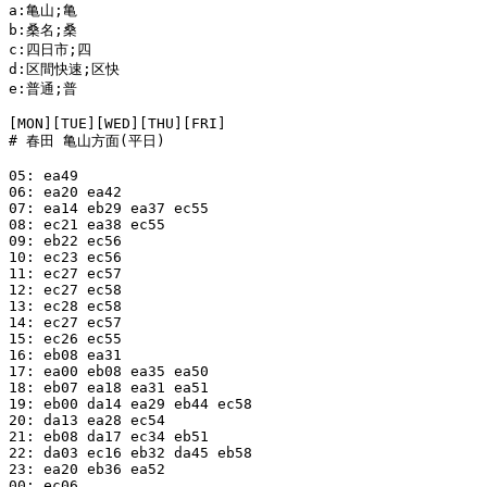
a:亀山;亀

b:桑名;桑

c:四日市;四

d:区間快速;区快

e:普通;普

[MON][TUE][WED][THU][FRI]

# 春田 亀山方面(平日)

05: ea49

06: ea20 ea42

07: ea14 eb29 ea37 ec55

08: ec21 ea38 ec55

09: eb22 ec56

10: ec23 ec56

11: ec27 ec57

12: ec27 ec58

13: ec28 ec58

14: ec27 ec57

15: ec26 ec55

16: eb08 ea31

17: ea00 eb08 ea35 ea50

18: eb07 ea18 ea31 ea51

19: eb00 da14 ea29 eb44 ec58

20: da13 ea28 ec54

21: eb08 da17 ec34 eb51

22: da03 ec16 eb32 da45 eb58

23: ea20 eb36 ea52

00: ec06
