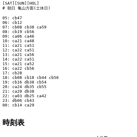
[SAT][SUN][HOL]

# 朝日 亀山方面(土休日)

05: cb47

06: cb12

07: cb08 cb38 ca59

08: cb19 cb56

09: ca06 ca46

10: ca21 ca48

11: ca21 ca51

12: ca22 ca51

13: ca21 ca56

14: ca22 ca51

15: ca21 ca52

16: ca22 cb56

17: cb28

18: cb08 cb18 cb44 cb56

19: cb16 db38 cb54

20: ca24 db35 cb55

21: ca20 db38

22: ca03 db25 ca42

23: db06 cb43

00: cb14 ca29

時刻表