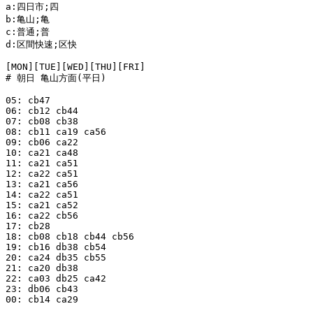
a:四日市;四

b:亀山;亀

c:普通;普

d:区間快速;区快

[MON][TUE][WED][THU][FRI]

# 朝日 亀山方面(平日)

05: cb47

06: cb12 cb44

07: cb08 cb38

08: cb11 ca19 ca56

09: cb06 ca22

10: ca21 ca48

11: ca21 ca51

12: ca22 ca51

13: ca21 ca56

14: ca22 ca51

15: ca21 ca52

16: ca22 cb56

17: cb28

18: cb08 cb18 cb44 cb56

19: cb16 db38 cb54

20: ca24 db35 cb55

21: ca20 db38

22: ca03 db25 ca42

23: db06 cb43

00: cb14 ca29
