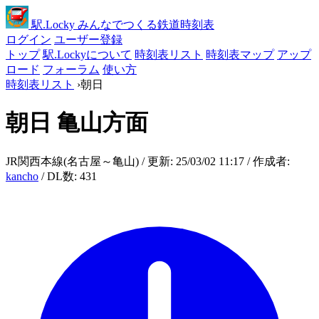
駅
.Locky
みんなでつくる鉄道時刻表
ログイン
ユーザー登録
トップ
駅.Lockyについて
時刻表リスト
時刻表マップ
アップ
ロード
フォーラム
使い方
時刻表リスト
›
朝日
朝日
亀山方面
JR関西本線(名古屋～亀山) / 更新: 25/03/02 11:17 / 作成者:
kancho
/ DL数: 431