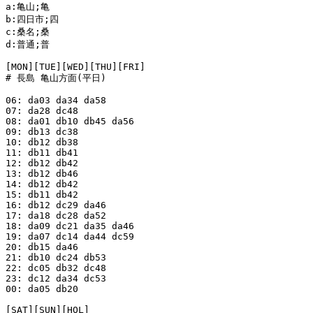
a:亀山;亀

b:四日市;四

c:桑名;桑

d:普通;普

[MON][TUE][WED][THU][FRI]

# 長島 亀山方面(平日)

06: da03 da34 da58

07: da28 dc48

08: da01 db10 db45 da56

09: db13 dc38

10: db12 db38

11: db11 db41

12: db12 db42

13: db12 db46

14: db12 db42

15: db11 db42

16: db12 dc29 da46

17: da18 dc28 da52

18: da09 dc21 da35 da46

19: da07 dc14 da44 dc59

20: db15 da46

21: db10 dc24 db53

22: dc05 db32 dc48

23: dc12 da34 dc53

00: da05 db20

[SAT][SUN][HOL]
