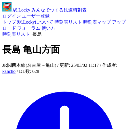
駅
.Locky
みんなでつくる鉄道時刻表
ログイン
ユーザー登録
トップ
駅.Lockyについて
時刻表リスト
時刻表マップ
アップ
ロード
フォーラム
使い方
時刻表リスト
›
長島
長島
亀山方面
JR関西本線(名古屋～亀山) / 更新: 25/03/02 11:17 / 作成者:
kancho
/ DL数: 628