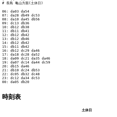
# 長島 亀山方面(土休日)

06: da03 da54

07: da28 db49 dc53

08: da10 da45 db56

09: dc13 db36

10: db12 db38

11: db11 db41

12: db12 db42

13: db12 db46

14: db12 db42

15: db11 db42

16: db12 dc29 da46

17: da18 dc28 da52

18: da09 dc21 da35 da46

19: da07 dc14 da44 dc59

20: db15 da46

21: db10 dc24 db53

22: dc05 db32 dc48

23: dc12 da34 dc53

00: da05 db20

時刻表
平日
土休日