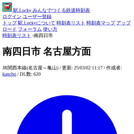
駅
.Locky
みんなでつくる鉄道時刻表
ログイン
ユーザー登録
トップ
駅.Lockyについて
時刻表リスト
時刻表マップ
アップ
ロード
フォーラム
使い方
時刻表リスト
›
南四日市
南四日市
名古屋方面
JR関西本線(名古屋～亀山) / 更新: 25/03/02 11:17 / 作成者:
kancho
/ DL数: 620