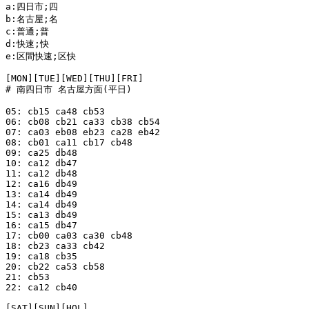
a:四日市;四

b:名古屋;名

c:普通;普

d:快速;快

e:区間快速;区快

[MON][TUE][WED][THU][FRI]

# 南四日市 名古屋方面(平日)

05: cb15 ca48 cb53

06: cb08 cb21 ca33 cb38 cb54

07: ca03 eb08 eb23 ca28 eb42

08: cb01 ca11 cb17 cb48

09: ca25 db48

10: ca12 db47

11: ca12 db48

12: ca16 db49

13: ca14 db49

14: ca14 db49

15: ca13 db49

16: ca15 db47

17: cb00 ca03 ca30 cb48

18: cb23 ca33 cb42

19: ca18 cb35

20: cb22 ca53 cb58

21: cb53

22: ca12 cb40

[SAT][SUN][HOL]
