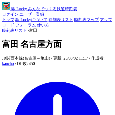
駅
.Locky
みんなでつくる鉄道時刻表
ログイン
ユーザー登録
トップ
駅.Lockyについて
時刻表リスト
時刻表マップ
アップ
ロード
フォーラム
使い方
時刻表リスト
›
富田
富田
名古屋方面
JR関西本線(名古屋～亀山) / 更新: 25/03/02 11:17 / 作成者:
kancho
/ DL数: 450