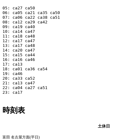
05: ca27 ca50

06: ca05 ca21 ca35 ca50

07: ca06 ca22 ca38 ca51

08: ca12 ca29 ca42

09: ca19 ca40

10: ca14 ca47

11: ca18 ca48

12: ca17 ca47

13: ca17 ca48

14: ca20 ca47

15: ca15 ca44

16: ca16 ca46

17: ca13

18: ca01 ca36 ca54

19: ca46

20: ca33 ca52

21: ca13 ca47

22: ca04 ca27 ca51

23: ca17

時刻表
平日
土休日
富田 名古屋方面(平日)