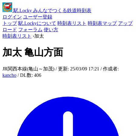
駅
.Locky
みんなでつくる鉄道時刻表
ログイン
ユーザー登録
トップ
駅.Lockyについて
時刻表リスト
時刻表マップ
アップ
ロード
フォーラム
使い方
時刻表リスト
›
加太
加太
亀山方面
JR関西本線(亀山～加茂) / 更新: 25/03/09 17:21 / 作成者:
kancho
/ DL数: 406