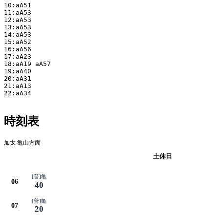
10:aA51

11:aA53

12:aA53

13:aA53

14:aA53

15:aA52

16:aA56

17:aA23

18:aA19 aA57

19:aA40

20:aA31

21:aA13

22:aA34

時刻表
加太 亀山方面
平日
土休日
[普]亀
06
40
[普]亀
07
20