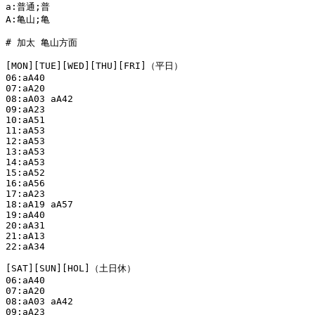
a:普通;普

A:亀山;亀

# 加太 亀山方面

[MON][TUE][WED][THU][FRI]（平日）

06:aA40

07:aA20

08:aA03 aA42

09:aA23

10:aA51

11:aA53

12:aA53

13:aA53

14:aA53

15:aA52

16:aA56

17:aA23

18:aA19 aA57

19:aA40

20:aA31

21:aA13

22:aA34

[SAT][SUN][HOL]（土日休）

06:aA40

07:aA20

08:aA03 aA42

09:aA23
