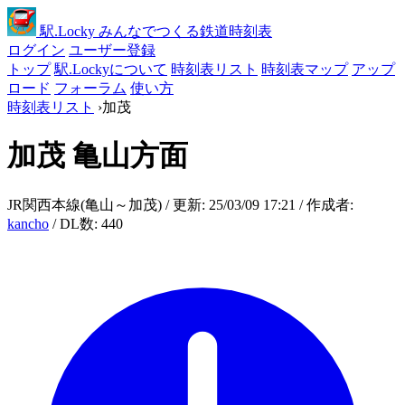
駅
.Locky
みんなでつくる鉄道時刻表
ログイン
ユーザー登録
トップ
駅.Lockyについて
時刻表リスト
時刻表マップ
アップ
ロード
フォーラム
使い方
時刻表リスト
›
加茂
加茂
亀山方面
JR関西本線(亀山～加茂) / 更新: 25/03/09 17:21 / 作成者:
kancho
/ DL数: 440