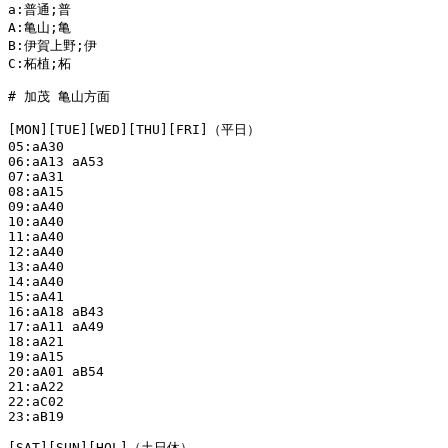
a:普通;普

A:亀山;亀

B:伊賀上野;伊

C:柘植;柘

# 加茂 亀山方面

[MON][TUE][WED][THU][FRI]（平日）

05:aA30

06:aA13 aA53

07:aA31

08:aA15

09:aA40

10:aA40

11:aA40

12:aA40

13:aA40

14:aA40

15:aA41

16:aA18 aB43

17:aA11 aA49

18:aA21

19:aA15

20:aA01 aB54

21:aA22

22:aC02

23:aB19

[SAT][SUN][HOL]（土日休）
