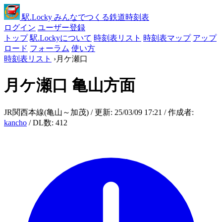
駅
.Locky
みんなでつくる鉄道時刻表
ログイン
ユーザー登録
トップ
駅.Lockyについて
時刻表リスト
時刻表マップ
アップ
ロード
フォーラム
使い方
時刻表リスト
›
月ケ瀬口
月ケ瀬口
亀山方面
JR関西本線(亀山～加茂) / 更新: 25/03/09 17:21 / 作成者:
kancho
/ DL数: 412