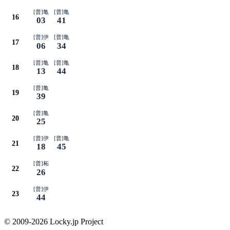
[普]亀
[普]亀
16
03
41
[普]伊
[普]亀
17
06
34
[普]亀
[普]亀
18
13
44
[普]亀
19
39
[普]亀
20
25
[普]伊
[普]亀
21
18
45
[普]柘
22
26
[普]伊
23
44
© 2009-2026 Locky.jp Project