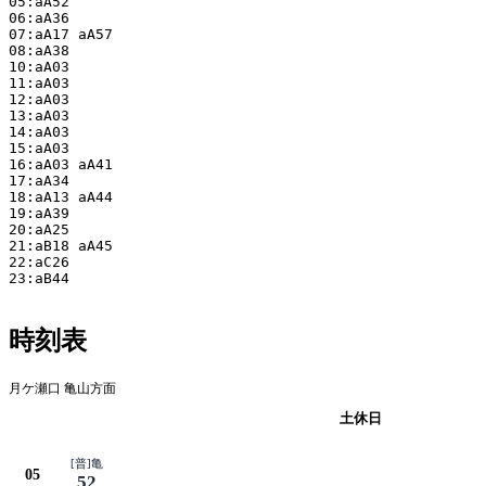
05:aA52

06:aA36

07:aA17 aA57

08:aA38

10:aA03

11:aA03

12:aA03

13:aA03

14:aA03

15:aA03

16:aA03 aA41

17:aA34

18:aA13 aA44

19:aA39

20:aA25

21:aB18 aA45

22:aC26

23:aB44

時刻表
月ケ瀬口 亀山方面
平日
土休日
[普]亀
05
52