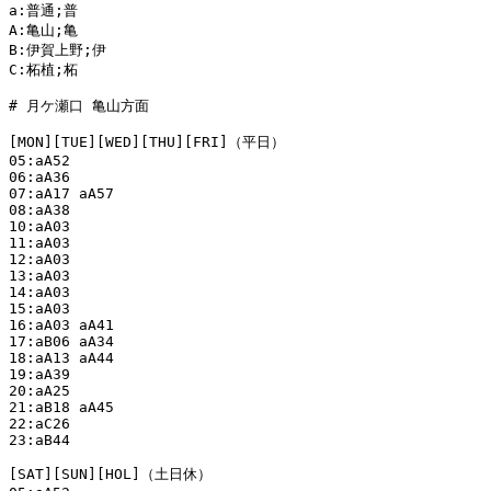
a:普通;普

A:亀山;亀

B:伊賀上野;伊

C:柘植;柘

# 月ケ瀬口 亀山方面

[MON][TUE][WED][THU][FRI]（平日）

05:aA52

06:aA36

07:aA17 aA57

08:aA38

10:aA03

11:aA03

12:aA03

13:aA03

14:aA03

15:aA03

16:aA03 aA41

17:aB06 aA34

18:aA13 aA44

19:aA39

20:aA25

21:aB18 aA45

22:aC26

23:aB44

[SAT][SUN][HOL]（土日休）
