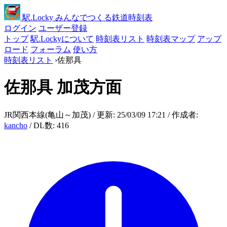
駅
.Locky
みんなでつくる鉄道時刻表
ログイン
ユーザー登録
トップ
駅.Lockyについて
時刻表リスト
時刻表マップ
アップ
ロード
フォーラム
使い方
時刻表リスト
›
佐那具
佐那具
加茂方面
JR関西本線(亀山～加茂) / 更新: 25/03/09 17:21 / 作成者:
kancho
/ DL数: 416