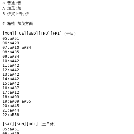
a:普通;普

A:加茂;加

B:伊賀上野;伊

# 柘植 加茂方面

[MON][TUE][WED][THU][FRI]（平日）

05:aA51

06:aA29

07:aA10 aA34

08:aA35

09:aA34

10:aA42

11:aA42

12:aA42

13:aA42

14:aA42

15:aA42

16:aA37

17:aA12

18:aA09

19:aA09 aA55

20:aA45

21:aA44

22:aB58

[SAT][SUN][HOL]（土日休）

05:aA51

06:aA29
