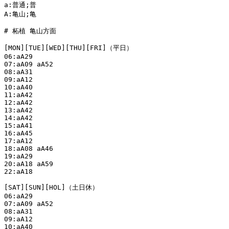
a:普通;普

A:亀山;亀

# 柘植 亀山方面

[MON][TUE][WED][THU][FRI]（平日）

06:aA29

07:aA09 aA52

08:aA31

09:aA12

10:aA40

11:aA42

12:aA42

13:aA42

14:aA42

15:aA41

16:aA45

17:aA12

18:aA08 aA46

19:aA29

20:aA18 aA59

22:aA18

[SAT][SUN][HOL]（土日休）

06:aA29

07:aA09 aA52

08:aA31

09:aA12

10:aA40
