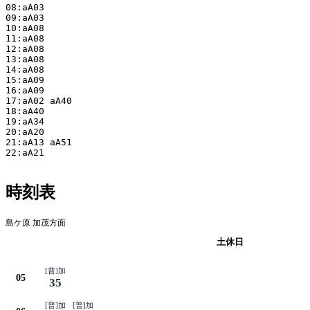
08:aA03

09:aA03

10:aA08

11:aA08

12:aA08

13:aA08

14:aA08

15:aA09

16:aA09

17:aA02 aA40

18:aA40

19:aA34

20:aA20

21:aA13 aA51

22:aA21

時刻表
島ケ原 加茂方面
平日
土休日
[普]加
05
35
[普]加
[普]加