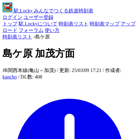
駅
.Locky
みんなでつくる鉄道時刻表
ログイン
ユーザー登録
トップ
駅.Lockyについて
時刻表リスト
時刻表マップ
アップ
ロード
フォーラム
使い方
時刻表リスト
›
島ケ原
島ケ原
加茂方面
JR関西本線(亀山～加茂) / 更新: 25/03/09 17:21 / 作成者:
kancho
/ DL数: 408