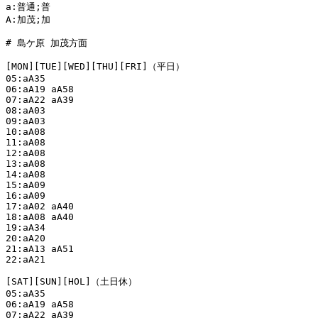
a:普通;普

A:加茂;加

# 島ケ原 加茂方面

[MON][TUE][WED][THU][FRI]（平日）

05:aA35

06:aA19 aA58

07:aA22 aA39

08:aA03

09:aA03

10:aA08

11:aA08

12:aA08

13:aA08

14:aA08

15:aA09

16:aA09

17:aA02 aA40

18:aA08 aA40

19:aA34

20:aA20

21:aA13 aA51

22:aA21

[SAT][SUN][HOL]（土日休）

05:aA35

06:aA19 aA58

07:aA22 aA39
