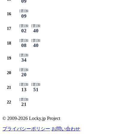
09
[普]加
16
09
[普]加
[普]加
17
02
40
[普]加
[普]加
18
08
40
[普]加
19
34
[普]加
20
20
[普]加
[普]加
21
13
51
[普]加
22
21
© 2009-2026 Locky.jp Project
プライバシーポリシー
お問い合わせ