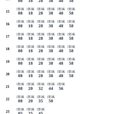
08
18
28
38
48
58
[普]嵐
[普]嵐
[普]嵐
[普]嵐
[普]嵐
[普]嵐
15
08
18
28
38
48
58
[普]嵐
[普]嵐
[普]嵐
[普]嵐
[普]嵐
[普]嵐
16
08
18
28
38
48
58
[普]嵐
[普]嵐
[普]嵐
[普]嵐
[普]嵐
[普]嵐
17
08
18
28
38
48
58
[普]嵐
[普]嵐
[普]嵐
[普]嵐
[普]嵐
[普]嵐
18
08
18
28
38
48
58
[普]嵐
[普]嵐
[普]嵐
[普]嵐
[普]嵐
[普]嵐
19
08
18
28
38
48
58
[普]嵐
[普]嵐
[普]嵐
[普]嵐
[普]嵐
[普]嵐
20
08
18
28
38
48
58
[普]嵐
[普]嵐
[普]嵐
[普]嵐
[普]嵐
21
08
20
32
44
56
[普]嵐
[普]嵐
[普]嵐
[普]嵐
22
08
20
35
50
[普]嵐
[普]嵐
[普]嵐
23
05
25
45