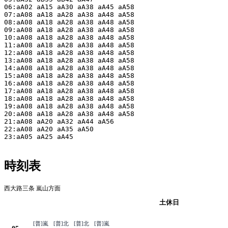
06:aA02 aA15 aA30 aA38 aA45 aA58

07:aA08 aA18 aA28 aA38 aA48 aA58

08:aA08 aA18 aA28 aA38 aA48 aA58

09:aA08 aA18 aA28 aA38 aA48 aA58

10:aA08 aA18 aA28 aA38 aA48 aA58

11:aA08 aA18 aA28 aA38 aA48 aA58

12:aA08 aA18 aA28 aA38 aA48 aA58

13:aA08 aA18 aA28 aA38 aA48 aA58

14:aA08 aA18 aA28 aA38 aA48 aA58

15:aA08 aA18 aA28 aA38 aA48 aA58

16:aA08 aA18 aA28 aA38 aA48 aA58

17:aA08 aA18 aA28 aA38 aA48 aA58

18:aA08 aA18 aA28 aA38 aA48 aA58

19:aA08 aA18 aA28 aA38 aA48 aA58

20:aA08 aA18 aA28 aA38 aA48 aA58

21:aA08 aA20 aA32 aA44 aA56

22:aA08 aA20 aA35 aA50

23:aA05 aA25 aA45

時刻表
西大路三条 嵐山方面
平日
土休日
[普]嵐
[普]北
[普]北
[普]嵐