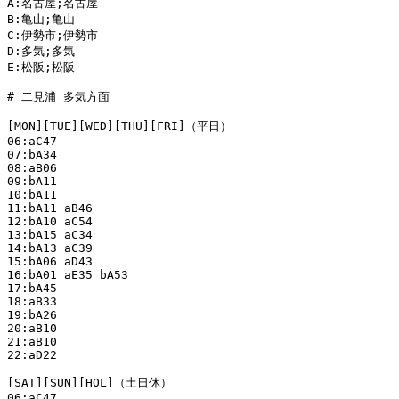
A:名古屋;名古屋

B:亀山;亀山

C:伊勢市;伊勢市

D:多気;多気

E:松阪;松阪

# 二見浦 多気方面

[MON][TUE][WED][THU][FRI]（平日）

06:aC47

07:bA34

08:aB06

09:bA11

10:bA11

11:bA11 aB46

12:bA10 aC54

13:bA15 aC34

14:bA13 aC39

15:bA06 aD43

16:bA01 aE35 bA53

17:bA45

18:aB33

19:bA26

20:aB10

21:aB10

22:aD22

[SAT][SUN][HOL]（土日休）

06:aC47
