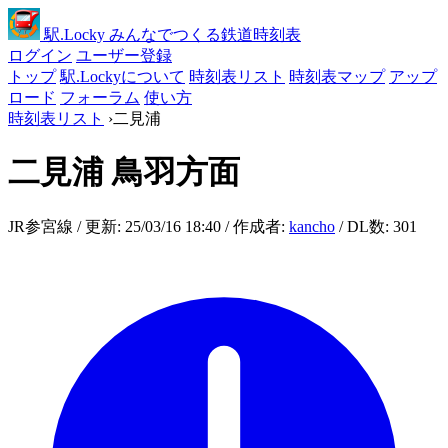
駅
.Locky
みんなでつくる鉄道時刻表
ログイン
ユーザー登録
トップ
駅.Lockyについて
時刻表リスト
時刻表マップ
アップ
ロード
フォーラム
使い方
時刻表リスト
›
二見浦
二見浦
鳥羽方面
JR参宮線 / 更新: 25/03/16 18:40 / 作成者:
kancho
/ DL数: 301