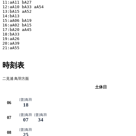
11:aA11 bA27

12:aA10 bA33 aA54

13:bA15 aA52

14:bA13

15:aA06 bA19

16:aA02 bA15

17:bA20 aA45

18:bA33

19:aA26

20:aA39

21:aA55

時刻表
二見浦 鳥羽方面
平日
土休日
[普]鳥羽
06
18
[普]鳥羽
[普]鳥羽
07
07
34
[普]鳥羽
08
25