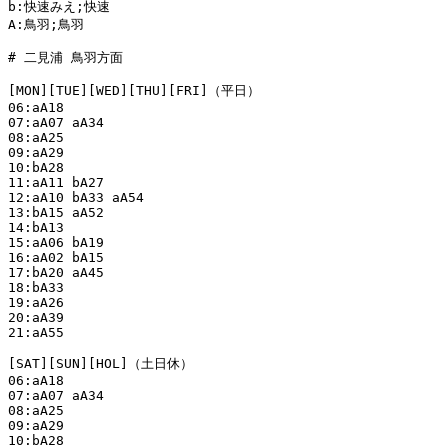
b:快速みえ;快速

A:鳥羽;鳥羽

# 二見浦 鳥羽方面

[MON][TUE][WED][THU][FRI]（平日）

06:aA18

07:aA07 aA34

08:aA25

09:aA29

10:bA28

11:aA11 bA27

12:aA10 bA33 aA54

13:bA15 aA52

14:bA13

15:aA06 bA19

16:aA02 bA15

17:bA20 aA45

18:bA33

19:aA26

20:aA39

21:aA55

[SAT][SUN][HOL]（土日休）

06:aA18

07:aA07 aA34

08:aA25

09:aA29

10:bA28
