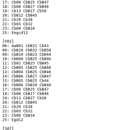
17: Cb00 CbB25 CbB47

18: Cb08 CbB27 CbB46

19: Cb13 CbB27 Cb50

20: CbB12 CbB45

21: Cb20 Cb38

22: Cb03 Cb32

23: Cb00 CbB34

25: Eegcd12

[FRI]

06: AaB01 CbB22 Cb43

08: CbB10 CbB32 CbB50

09: CbB10 CbB23 CbB44

10: CbB00 CbB25 CbB46

11: Cb02 CbB25 CbB45

12: CbB05 CbB25 CbB46

13: CbB04 CbB25 CbB46

14: CbB06 CbB27 CbB47

15: CbB05 CbB25 Cb44

16: CbB06 CbB20 CbB40

17: Cb00 CbB25 CbB47

18: Cb08 CbB27 CbB46

19: Cb13 CbB27 Cb50

20: CbB12 CbB45

21: Cb20 Cb38

22: Cb03 Cb32

23: Cb00 CbB34

25: Egd12

[SAT]
