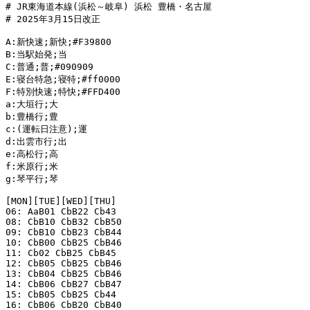
# JR東海道本線(浜松～岐阜) 浜松 豊橋・名古屋

# 2025年3月15日改正

A:新快速;新快;#F39800

B:当駅始発;当

C:普通;普;#090909

E:寝台特急;寝特;#ff0000

F:特別快速;特快;#FFD400

a:大垣行;大

b:豊橋行;豊

c:(運転日注意);運

d:出雲市行;出

e:高松行;高

f:米原行;米

g:琴平行;琴

[MON][TUE][WED][THU]

06: AaB01 CbB22 Cb43

08: CbB10 CbB32 CbB50

09: CbB10 CbB23 CbB44

10: CbB00 CbB25 CbB46

11: Cb02 CbB25 CbB45

12: CbB05 CbB25 CbB46

13: CbB04 CbB25 CbB46

14: CbB06 CbB27 CbB47

15: CbB05 CbB25 Cb44

16: CbB06 CbB20 CbB40
