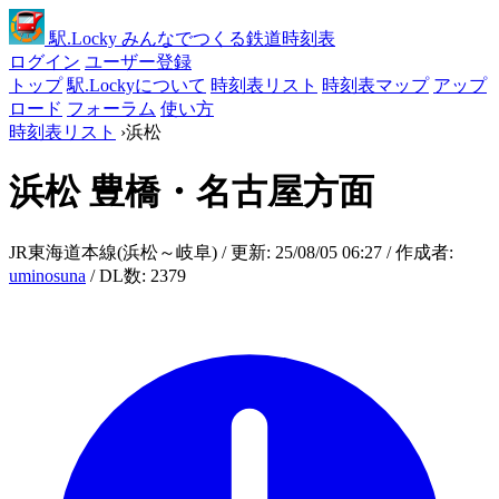
駅
.Locky
みんなでつくる鉄道時刻表
ログイン
ユーザー登録
トップ
駅.Lockyについて
時刻表リスト
時刻表マップ
アップ
ロード
フォーラム
使い方
時刻表リスト
›
浜松
浜松
豊橋・名古屋方面
JR東海道本線(浜松～岐阜) / 更新: 25/08/05 06:27 / 作成者:
uminosuna
/ DL数: 2379