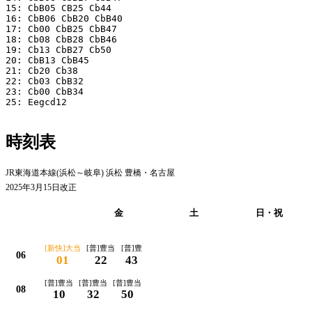
15: CbB05 CB25 Cb44

16: CbB06 CbB20 CbB40

17: Cb00 CbB25 CbB47

18: Cb08 CbB28 CbB46

19: Cb13 CbB27 Cb50

20: CbB13 CbB45

21: Cb20 Cb38

22: Cb03 CbB32

23: Cb00 CbB34

25: Eegcd12

時刻表
JR東海道本線(浜松～岐阜) 浜松 豊橋・名古屋
2025年3月15日改正
月・火・水・
金
土
日・祝
木
[新快]大当
[普]豊当
[普]豊
06
01
22
43
[普]豊当
[普]豊当
[普]豊当
08
10
32
50