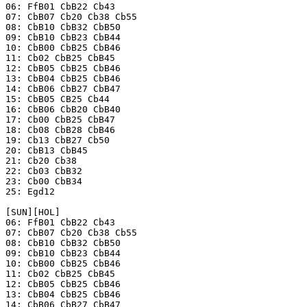
06: FfB01 CbB22 Cb43

07: CbB07 Cb20 Cb38 Cb55

08: CbB10 CbB32 CbB50

09: CbB10 CbB23 CbB44

10: CbB00 CbB25 CbB46

11: Cb02 CbB25 CbB45

12: CbB05 CbB25 CbB46

13: CbB04 CbB25 CbB46

14: CbB06 CbB27 CbB47

15: CbB05 CB25 Cb44

16: CbB06 CbB20 CbB40

17: Cb00 CbB25 CbB47

18: Cb08 CbB28 CbB46

19: Cb13 CbB27 Cb50

20: CbB13 CbB45

21: Cb20 Cb38

22: Cb03 CbB32

23: Cb00 CbB34

25: Egd12

[SUN][HOL]

06: FfB01 CbB22 Cb43

07: CbB07 Cb20 Cb38 Cb55

08: CbB10 CbB32 CbB50

09: CbB10 CbB23 CbB44

10: CbB00 CbB25 CbB46

11: Cb02 CbB25 CbB45

12: CbB05 CbB25 CbB46

13: CbB04 CbB25 CbB46

14: CbB06 CbB27 CbB47
