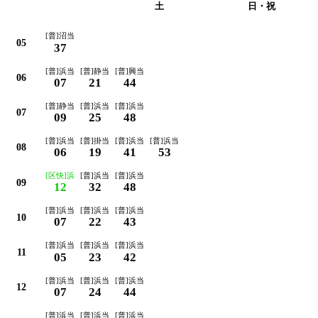
平日
土
日・祝
[普]沼当
05
37
[普]浜当
[普]静当
[普]興当
06
07
21
44
[普]静当
[普]浜当
[普]浜当
07
09
25
48
[普]浜当
[普]掛当
[普]浜当
[普]浜当
08
06
19
41
53
[区快]浜
[普]浜当
[普]浜当
09
12
32
48
[普]浜当
[普]浜当
[普]浜当
10
07
22
43
[普]浜当
[普]浜当
[普]浜当
11
05
23
42
[普]浜当
[普]浜当
[普]浜当
12
07
24
44
[普]浜当
[普]浜当
[普]浜当