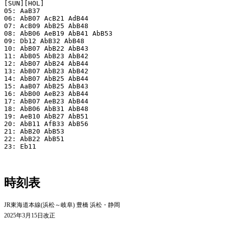
[SUN][HOL]

05: AaB37

06: AbB07 AcB21 AdB44

07: AcB09 AbB25 AbB48

08: AbB06 AeB19 AbB41 AbB53

09: Db12 AbB32 AbB48

10: AbB07 AbB22 AbB43

11: AbB05 AbB23 AbB42

12: AbB07 AbB24 AbB44

13: AbB07 AbB23 AbB42

14: AbB07 AbB25 AbB44

15: AaB07 AbB25 AbB43

16: AbB00 AeB23 AbB44

17: AbB07 AeB23 AbB44

18: AbB06 AbB31 AbB48

19: AeB10 AbB27 AbB51

20: AbB11 AfB33 AbB56

21: AbB20 AbB53

22: AbB22 AbB51

23: Eb11

時刻表
JR東海道本線(浜松～岐阜) 豊橋 浜松・静岡
2025年3月15日改正