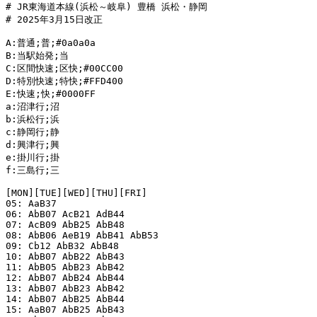
# JR東海道本線(浜松～岐阜) 豊橋 浜松・静岡

# 2025年3月15日改正

A:普通;普;#0a0a0a

B:当駅始発;当

C:区間快速;区快;#00CC00

D:特別快速;特快;#FFD400

E:快速;快;#0000FF

a:沼津行;沼

b:浜松行;浜

c:静岡行;静

d:興津行;興

e:掛川行;掛

f:三島行;三

[MON][TUE][WED][THU][FRI]

05: AaB37

06: AbB07 AcB21 AdB44

07: AcB09 AbB25 AbB48

08: AbB06 AeB19 AbB41 AbB53

09: Cb12 AbB32 AbB48

10: AbB07 AbB22 AbB43

11: AbB05 AbB23 AbB42

12: AbB07 AbB24 AbB44

13: AbB07 AbB23 AbB42

14: AbB07 AbB25 AbB44

15: AaB07 AbB25 AbB43
