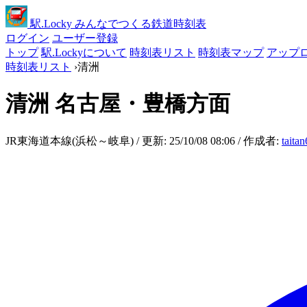
駅
.Locky
みんなでつくる鉄道時刻表
ログイン
ユーザー登録
トップ
駅.Lockyについて
時刻表リスト
時刻表マップ
アップ
時刻表リスト
›
清洲
清洲
名古屋・豊橋方面
JR東海道本線(浜松～岐阜) / 更新: 25/10/08 08:06 / 作成者:
taita