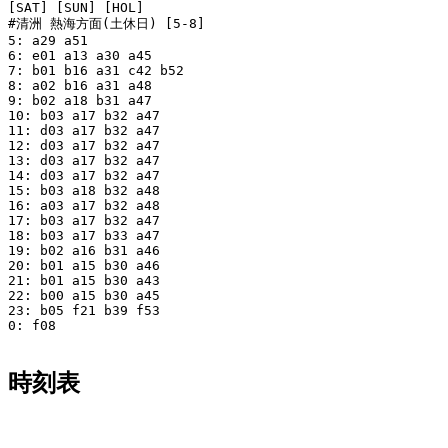
[SAT] [SUN] [HOL]

#清洲 熱海方面(土休日) [5-8]

5: a29 a51

6: e01 a13 a30 a45

7: b01 b16 a31 c42 b52

8: a02 b16 a31 a48

9: b02 a18 b31 a47

10: b03 a17 b32 a47

11: d03 a17 b32 a47

12: d03 a17 b32 a47

13: d03 a17 b32 a47

14: d03 a17 b32 a47

15: b03 a18 b32 a48

16: a03 a17 b32 a48

17: b03 a17 b32 a47

18: b03 a17 b33 a47

19: b02 a16 b31 a46

20: b01 a15 b30 a46

21: b01 a15 b30 a43

22: b00 a15 b30 a45

23: b05 f21 b39 f53

0: f08

時刻表
平日