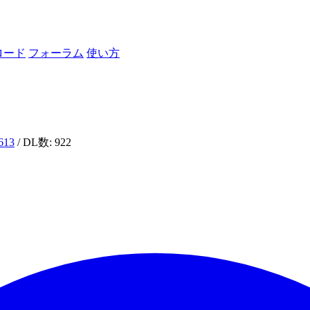
ロード
フォーラム
使い方
n613
/ DL数: 922