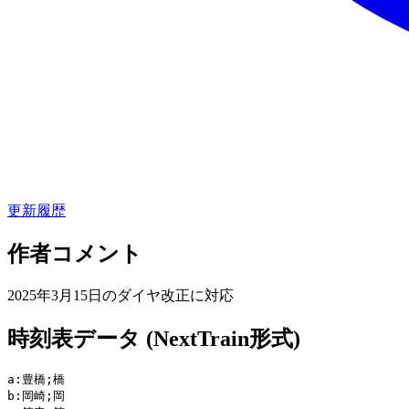
更新履歴
作者コメント
2025年3月15日のダイヤ改正に対応
時刻表データ (NextTrain形式)
a:豊橋;橋

b:岡崎;岡
