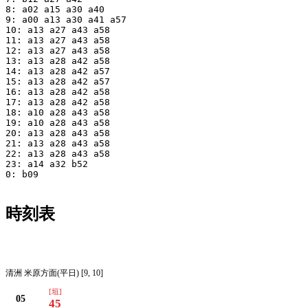
8: a02 a15 a30 a40

9: a00 a13 a30 a41 a57

10: a13 a27 a43 a58

11: a13 a27 a43 a58

12: a13 a27 a43 a58

13: a13 a28 a42 a58

14: a13 a28 a42 a57

15: a13 a28 a42 a57

16: a13 a28 a42 a58

17: a13 a28 a42 a58

18: a10 a28 a43 a58

19: a10 a28 a43 a58

20: a13 a28 a43 a58

21: a13 a28 a43 a58

22: a13 a28 a43 a58

23: a14 a32 b52

0: b09

時刻表
平日
清洲 米原方面(平日) [9, 10]
[垣]
05
45