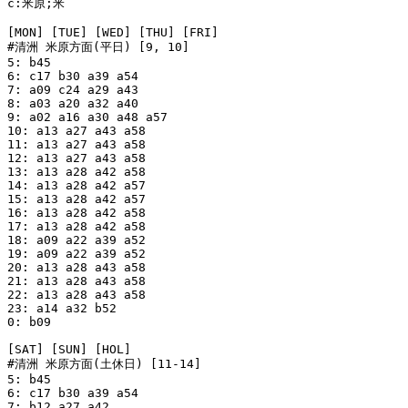
c:米原;米

[MON] [TUE] [WED] [THU] [FRI]

#清洲 米原方面(平日) [9, 10]

5: b45

6: c17 b30 a39 a54

7: a09 c24 a29 a43

8: a03 a20 a32 a40

9: a02 a16 a30 a48 a57

10: a13 a27 a43 a58

11: a13 a27 a43 a58

12: a13 a27 a43 a58

13: a13 a28 a42 a58

14: a13 a28 a42 a57

15: a13 a28 a42 a57

16: a13 a28 a42 a58

17: a13 a28 a42 a58

18: a09 a22 a39 a52

19: a09 a22 a39 a52

20: a13 a28 a43 a58

21: a13 a28 a43 a58

22: a13 a28 a43 a58

23: a14 a32 b52

0: b09

[SAT] [SUN] [HOL]

#清洲 米原方面(土休日) [11-14]

5: b45

6: c17 b30 a39 a54

7: b12 a27 a42
