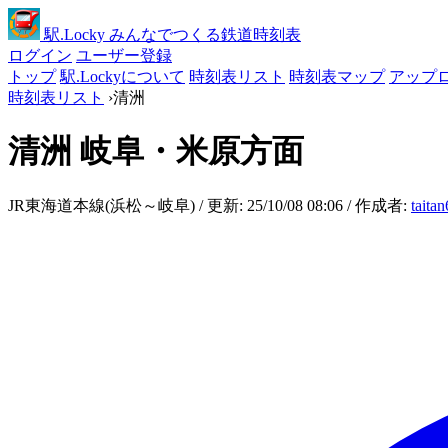
駅
.Locky
みんなでつくる鉄道時刻表
ログイン
ユーザー登録
トップ
駅.Lockyについて
時刻表リスト
時刻表マップ
アップ
時刻表リスト
›
清洲
清洲
岐阜・米原方面
JR東海道本線(浜松～岐阜) / 更新: 25/10/08 08:06 / 作成者:
taita