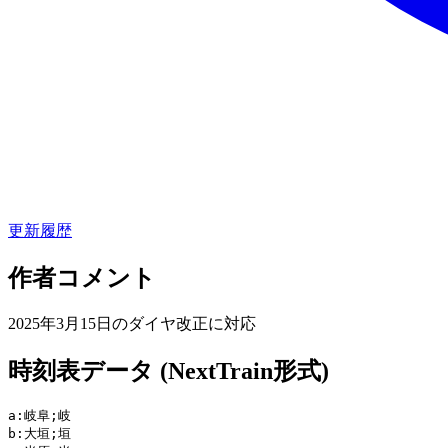
更新履歴
作者コメント
2025年3月15日のダイヤ改正に対応
時刻表データ (NextTrain形式)
a:岐阜;岐

b:大垣;垣
