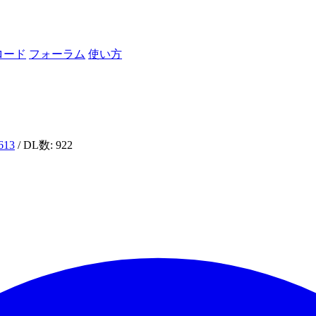
ロード
フォーラム
使い方
n613
/ DL数: 922