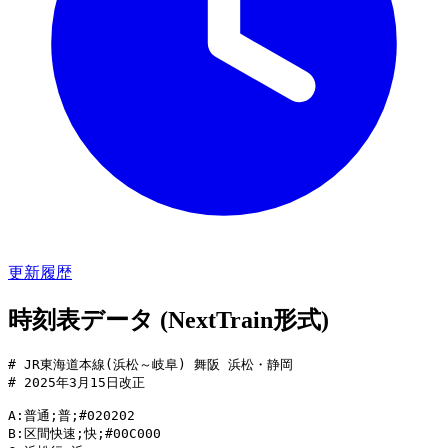
更新履歴
時刻表データ (NextTrain形式)
# JR東海道本線(浜松～岐阜) 舞阪 浜松・静岡

# 2025年3月15日改正

A:普通;普;#020202

B:区間快速;快;#00C000
