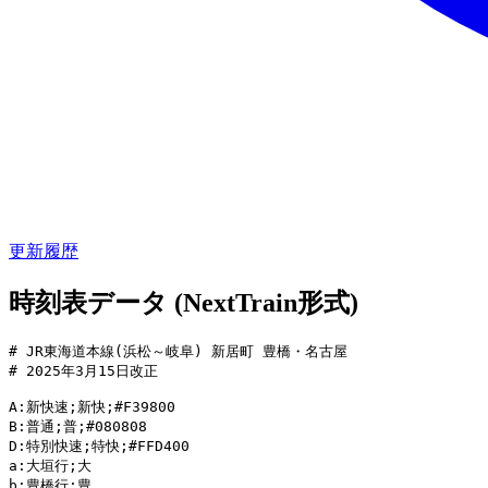
更新履歴
時刻表データ (NextTrain形式)
# JR東海道本線(浜松～岐阜) 新居町 豊橋・名古屋

# 2025年3月15日改正

A:新快速;新快;#F39800

B:普通;普;#080808

D:特別快速;特快;#FFD400

a:大垣行;大

b:豊橋行;豊
