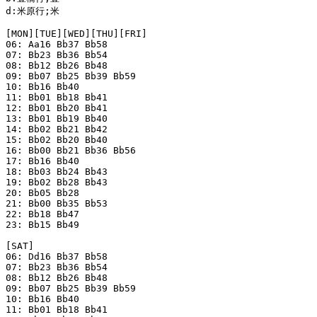
d:米原行;米

[MON][TUE][WED][THU][FRI]

06: Aa16 Bb37 Bb58

07: Bb23 Bb36 Bb54

08: Bb12 Bb26 Bb48

09: Bb07 Bb25 Bb39 Bb59

10: Bb16 Bb40

11: Bb01 Bb18 Bb41

12: Bb01 Bb20 Bb41

13: Bb01 Bb19 Bb40

14: Bb02 Bb21 Bb42

15: Bb02 Bb20 Bb40

16: Bb00 Bb21 Bb36 Bb56

17: Bb16 Bb40

18: Bb03 Bb24 Bb43

19: Bb02 Bb28 Bb43

20: Bb05 Bb28

21: Bb00 Bb35 Bb53

22: Bb18 Bb47

23: Bb15 Bb49

[SAT]

06: Dd16 Bb37 Bb58

07: Bb23 Bb36 Bb54

08: Bb12 Bb26 Bb48

09: Bb07 Bb25 Bb39 Bb59

10: Bb16 Bb40

11: Bb01 Bb18 Bb41
