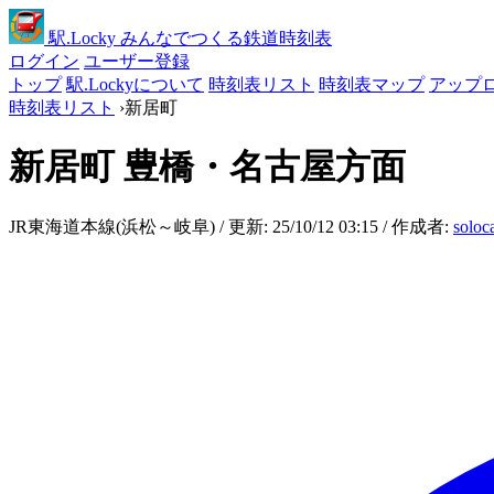
駅
.Locky
みんなでつくる鉄道時刻表
ログイン
ユーザー登録
トップ
駅.Lockyについて
時刻表リスト
時刻表マップ
アップ
時刻表リスト
›
新居町
新居町
豊橋・名古屋方面
JR東海道本線(浜松～岐阜) / 更新: 25/10/12 03:15 / 作成者:
solo