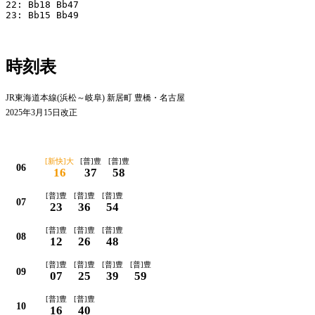
22: Bb18 Bb47

23: Bb15 Bb49

時刻表
JR東海道本線(浜松～岐阜) 新居町 豊橋・名古屋
2025年3月15日改正
平日
[新快]大
[普]豊
[普]豊
06
16
37
58
[普]豊
[普]豊
[普]豊
07
23
36
54
[普]豊
[普]豊
[普]豊
08
12
26
48
[普]豊
[普]豊
[普]豊
[普]豊
09
07
25
39
59
[普]豊
[普]豊
10
16
40