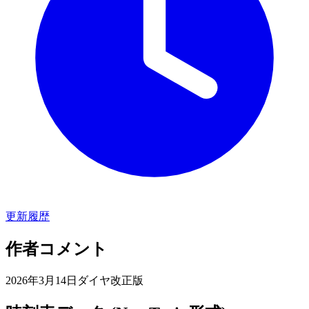
更新履歴
作者コメント
2026年3月14日ダイヤ改正版