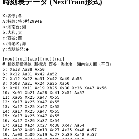
時刻表データ (NextTrain形式)
X:各停;各

A:特急;特;#f2994a

a:湘南台;湘

b:大和;大

c:西谷;西

x:海老名;海

y:当駅始発;●

[MON][TUE][WED][THU][FRI]

# 相鉄新横浜線 新横浜 西谷・海老名・湘南台方面（平日）

5: Xa18 Aa38 Ax50

6: Xx12 Aa31 Xx42 Aa52

7: Xa12 Xx22 Aa31 Xx42 Xa49 Aa55

8: Xb08 Aa21 Ax24 Xa35 Xa50

9: Xc01 Xx11 Xc19 Xb25 Xx30 Xc36 Xa47 Xx56

10: Xc01 Xb21 Ax28 Xc41 Xc51 Ax57

11: Xa05 Xx25 Xa47 Xx55

12: Xa17 Xx25 Xa47 Xx55

13: Xa17 Xx25 Xa47 Xx55

14: Xa17 Xx25 Xa47 Xx55

15: Xa17 Xx25 Xa47 Xx55

16: Xa17 Xx26 Xa37 Xx54

17: Xa12 Xa24 Xx27 Xc38 Xx47 Aa54

18: Ax02 Xa09 Ax19 Xa27 Ax35 Xx48 Aa57

19: Ax03 Xa09 Xx19 Aa27 Xa39 Xx48 Aa57
