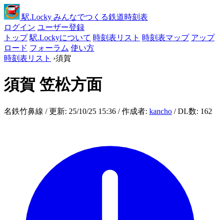
駅
.Locky
みんなでつくる鉄道時刻表
ログイン
ユーザー登録
トップ
駅.Lockyについて
時刻表リスト
時刻表マップ
アップ
ロード
フォーラム
使い方
時刻表リスト
›
須賀
須賀
笠松方面
名鉄竹鼻線 / 更新: 25/10/25 15:36 / 作成者:
kancho
/ DL数: 162