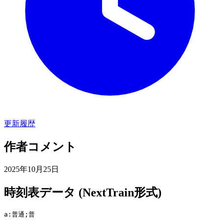
更新履歴
作者コメント
2025年10月25日
時刻表データ (NextTrain形式)
a:普通;普
