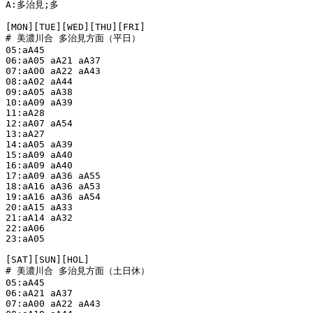
A:多治見;多

[MON][TUE][WED][THU][FRI]

# 美濃川合 多治見方面（平日）

05:aA45

06:aA05 aA21 aA37

07:aA00 aA22 aA43

08:aA02 aA44

09:aA05 aA38

10:aA09 aA39

11:aA28

12:aA07 aA54

13:aA27

14:aA05 aA39

15:aA09 aA40

16:aA09 aA40

17:aA09 aA36 aA55

18:aA16 aA36 aA53

19:aA16 aA36 aA54

20:aA15 aA33

21:aA14 aA32

22:aA06

23:aA05

[SAT][SUN][HOL]

# 美濃川合 多治見方面（土日休）

05:aA45

06:aA21 aA37

07:aA00 aA22 aA43
