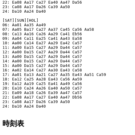
22: Ea08 Aa17 Ca27 Ea40 Aa47 Da56

23: Ca08 Aa17 Da26 Ca39 Aa50

24: Da10 Aa24 Da40

[SAT][SUN][HOL]

06: Aa01 Aa35 Aa49

07: Aa05 Ba17 Ca27 Aa37 Ca45 Ca56 Aa58

08: Ca13 Aa16 Ca26 Aa29 Ca41 Eb56

09: Aa04 Ca11 Ea25 Ca41 Aa43 Ea58

10: Aa00 Ca14 Ea27 Aa29 Ea42 Ca57

11: Aa00 Ea15 Ca27 Aa29 Da44 Ca57

12: Aa00 Da15 Ca27 Aa29 Da44 Ca57

13: Aa00 Da15 Ca27 Aa29 Da44 Ca57

14: Aa00 Da15 Ca27 Aa29 Da44 Ca57

15: Aa00 Da15 Ca27 Aa29 Da44 Ca57

16: Aa02 Ea14 Ca27 Aa30 Ea43 Ca58

17: Aa01 Ea13 Aa21 Ca27 Aa35 Ea43 Aa51 Ca59

18: Ea12 Ca25 Aa28 Ea43 Ca56 Aa59

19: Ea12 Aa19 Ca25 Ea41 Aa49 Ca56

20: Ea10 Ca24 Aa26 Ea40 Aa50 Ca57

21: Ea09 Aa18 Ca26 Ea39 Aa47 Ca57

22: Ea08 Aa17 Ca27 Ea40 Aa47 Db56

23: Ca08 Aa17 Da26 Ca39 Aa50

24: Da10 Aa24 Da40

時刻表