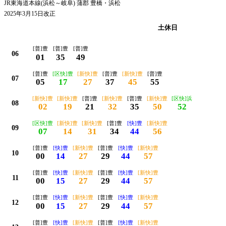
JR東海道本線(浜松～岐阜) 蒲郡 豊橋・浜松
2025年3月15日改正
平日
土休日
[普]豊
[普]豊
[普]豊
06
01
35
49
[普]豊
[区快]豊
[新快]豊
[普]豊
[新快]豊
[普]豊
07
05
17
27
37
45
55
[新快]豊
[新快]豊
[普]豊
[新快]豊
[普]豊
[新快]豊
[区快]浜
08
02
19
21
32
35
50
52
[区快]豊
[新快]豊
[新快]豊
[普]豊
[快]豊
[新快]豊
09
07
14
31
34
44
56
[普]豊
[快]豊
[新快]豊
[普]豊
[快]豊
[新快]豊
10
00
14
27
29
44
57
[普]豊
[快]豊
[新快]豊
[普]豊
[快]豊
[新快]豊
11
00
15
27
29
44
57
[普]豊
[快]豊
[新快]豊
[普]豊
[快]豊
[新快]豊
12
00
15
27
29
44
57
[普]豊
[快]豊
[新快]豊
[普]豊
[快]豊
[新快]豊