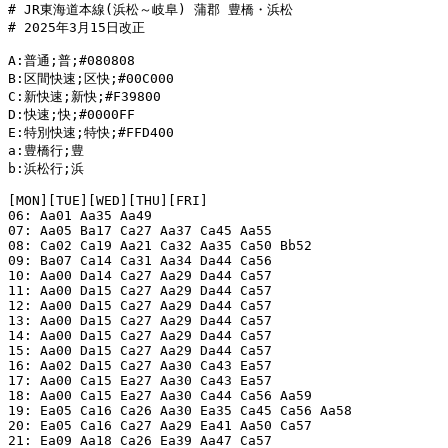
# JR東海道本線(浜松～岐阜) 蒲郡 豊橋・浜松

# 2025年3月15日改正

A:普通;普;#080808

B:区間快速;区快;#00C000

C:新快速;新快;#F39800

D:快速;快;#0000FF

E:特別快速;特快;#FFD400

a:豊橋行;豊

b:浜松行;浜

[MON][TUE][WED][THU][FRI]

06: Aa01 Aa35 Aa49

07: Aa05 Ba17 Ca27 Aa37 Ca45 Aa55

08: Ca02 Ca19 Aa21 Ca32 Aa35 Ca50 Bb52

09: Ba07 Ca14 Ca31 Aa34 Da44 Ca56

10: Aa00 Da14 Ca27 Aa29 Da44 Ca57

11: Aa00 Da15 Ca27 Aa29 Da44 Ca57

12: Aa00 Da15 Ca27 Aa29 Da44 Ca57

13: Aa00 Da15 Ca27 Aa29 Da44 Ca57

14: Aa00 Da15 Ca27 Aa29 Da44 Ca57

15: Aa00 Da15 Ca27 Aa29 Da44 Ca57

16: Aa02 Da15 Ca27 Aa30 Ca43 Ea57

17: Aa00 Ca15 Ea27 Aa30 Ca43 Ea57

18: Aa00 Ca15 Ea27 Aa30 Ca44 Ca56 Aa59

19: Ea05 Ca16 Ca26 Aa30 Ea35 Ca45 Ca56 Aa58

20: Ea05 Ca16 Ca27 Aa29 Ea41 Aa50 Ca57

21: Ea09 Aa18 Ca26 Ea39 Aa47 Ca57
