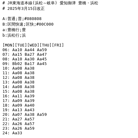
# JR東海道本線(浜松～岐阜) 愛知御津 豊橋・浜松

# 2025年3月15日改正

A:普通;普;#080808

B:区間快速;区快;#00C000

a:豊橋行;豊

b:浜松行;浜

[MON][TUE][WED][THU][FRI]

06: Aa10 Aa44 Aa59

07: Aa15 Ba27 Aa47

08: Aa10 Aa30 Aa45

09: Bb02 Ba17 Aa45

10: Aa08 Aa38

11: Aa08 Aa38

12: Aa08 Aa38

13: Aa08 Aa38

14: Aa08 Aa38

15: Aa08 Aa38

16: Aa11 Aa39

17: Aa09 Aa39

18: Aa09 Aa40

19: Aa13 Aa43

20: Aa07 Aa38 Aa59

21: Aa27 Aa57

22: Aa26 Aa57

23: Aa26 Aa59

24: Aa33
