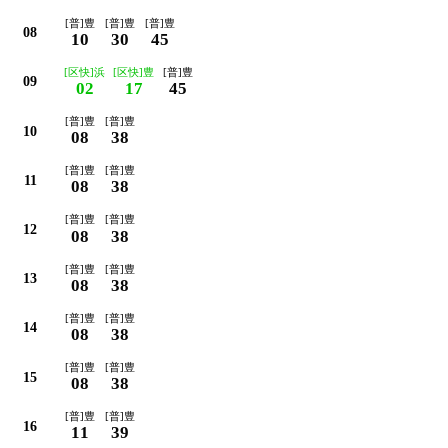
[普]豊
[普]豊
[普]豊
08
10
30
45
[区快]浜
[区快]豊
[普]豊
09
02
17
45
[普]豊
[普]豊
10
08
38
[普]豊
[普]豊
11
08
38
[普]豊
[普]豊
12
08
38
[普]豊
[普]豊
13
08
38
[普]豊
[普]豊
14
08
38
[普]豊
[普]豊
15
08
38
[普]豊
[普]豊
16
11
39