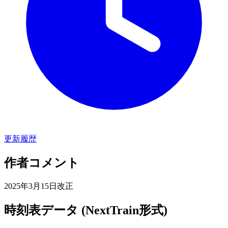
更新履歴
作者コメント
2025年3月15日改正
時刻表データ (NextTrain形式)