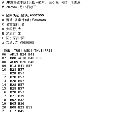
# JR東海道本線(浜松～岐阜) 三ケ根 岡崎・名古屋

# 2025年3月15日改正

A:区間快速;区快;#00C000

B:普通 岐阜行;岐;#080808

C:名古屋行;名

D:大垣行;大

E:米原行;米

F:関ヶ原行;関

a:普通;普;#080808

[MON][TUE][WED][THU][FRI]

06: AD13 B24 B41

07: B08 aC18 B40 B58

08: AC09 B26 B46

09: B13 B41 B57

10: B28 B57

11: B28 B57

12: B28 B57

13: B28 B57

14: B28 B57

15: B28 B57

16: B28 B57

17: B21 B39

18: B02 B32

19: B05 B36

20: B08 B23 B53

21: E17 D45
