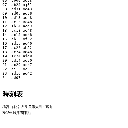
06: ab06 ad58

07: ab23 aj51

08: ad31 ad43

09: ad05 ad38

10: ad13 ad48

11: ac13 ac48

12: ab14 ac43

13: ac13 ae48

14: ac13 ad48

15: ab13 af52

16: ad15 ag46

17: ac22 ah52

18: ac24 ad48

19: ac24 ai48

20: ad14 ad50

21: ac20 ac47

22: aj15 ac51

23: ad16 ad42

24: ad07

時刻表
JR高山本線 坂祝 美濃太田・高山
2025年10月25日現在
平日