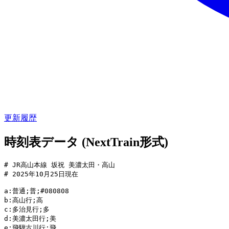
更新履歴
時刻表データ (NextTrain形式)
# JR高山本線 坂祝 美濃太田・高山

# 2025年10月25日現在

a:普通;普;#080808

b:高山行;高

c:多治見行;多

d:美濃太田行;美

e:飛騨古川行;飛
