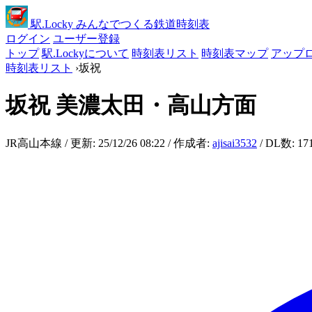
駅
.Locky
みんなでつくる鉄道時刻表
ログイン
ユーザー登録
トップ
駅.Lockyについて
時刻表リスト
時刻表マップ
アップ
時刻表リスト
›
坂祝
坂祝
美濃太田・高山方面
JR高山本線 / 更新: 25/12/26 08:22 / 作成者:
ajisai3532
/ DL数: 17