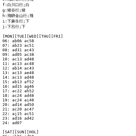
f:白川口行;白

g:猪谷行;猪

h:飛騨金山行;飛

i:下麻生行;下

j:下呂行;下

[MON][TUE][WED][THU][FRI]

06: ab06 ac58

07: ab23 ac51

08: ad31 ac43

09: ad05 ac38

10: ac13 ad48

11: ac13 ac48

12: ab14 ac43

13: ac13 ae48

14: ac13 ad48

15: ab13 af52

16: ad15 ag46

17: ac22 ah52

18: ac24 ad48

19: ac24 ai48

20: ad14 ad50

21: ac20 ac47

22: aj15 ac51

23: ad16 ad42

24: ad07

[SAT][SUN][HOL]
