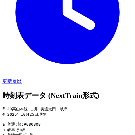
更新履歴
時刻表データ (NextTrain形式)
# JR高山本線 古井 美濃太田・岐阜

# 2025年10月25日現在

a:普通;普;#080808

b:岐阜行;岐
