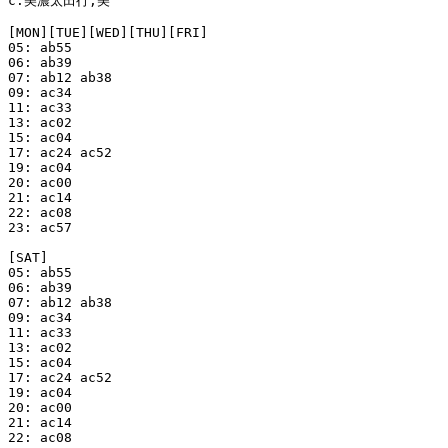
c:美濃太田行;美

[MON][TUE][WED][THU][FRI]

05: ab55

06: ab39

07: ab12 ab38

09: ac34

11: ac33

13: ac02

15: ac04

17: ac24 ac52

19: ac04

20: ac00

21: ac14

22: ac08

23: ac57

[SAT]

05: ab55

06: ab39

07: ab12 ab38

09: ac34

11: ac33

13: ac02

15: ac04

17: ac24 ac52

19: ac04

20: ac00

21: ac14

22: ac08
