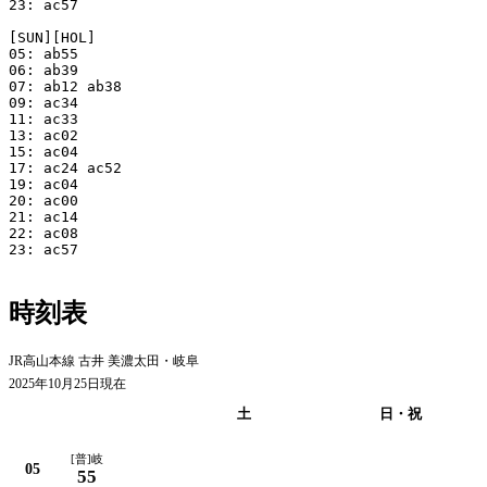
23: ac57

[SUN][HOL]

05: ab55

06: ab39

07: ab12 ab38

09: ac34

11: ac33

13: ac02

15: ac04

17: ac24 ac52

19: ac04

20: ac00

21: ac14

22: ac08

23: ac57

時刻表
JR高山本線 古井 美濃太田・岐阜
2025年10月25日現在
平日
土
日・祝
[普]岐
05
55