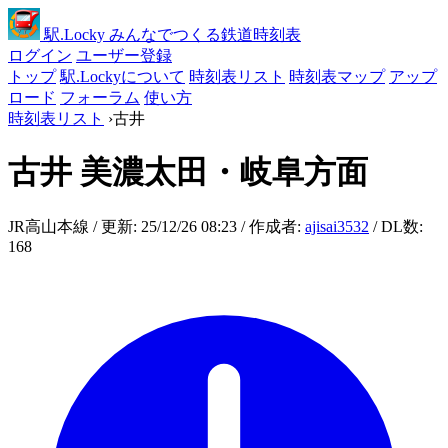
駅
.Locky
みんなでつくる鉄道時刻表
ログイン
ユーザー登録
トップ
駅.Lockyについて
時刻表リスト
時刻表マップ
アップ
ロード
フォーラム
使い方
時刻表リスト
›
古井
古井
美濃太田・岐阜方面
JR高山本線 / 更新: 25/12/26 08:23 / 作成者:
ajisai3532
/ DL数:
168