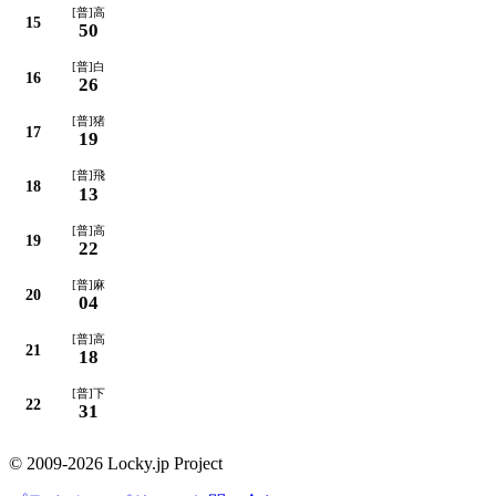
[普]高
15
50
[普]白
16
26
[普]猪
17
19
[普]飛
18
13
[普]高
19
22
[普]麻
20
04
[普]高
21
18
[普]下
22
31
© 2009-2026 Locky.jp Project