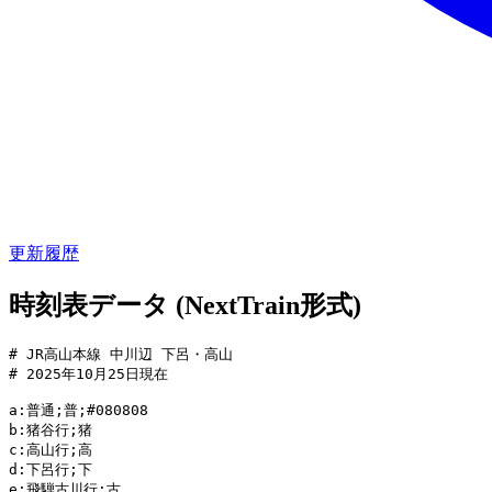
更新履歴
時刻表データ (NextTrain形式)
# JR高山本線 中川辺 下呂・高山

# 2025年10月25日現在

a:普通;普;#080808

b:猪谷行;猪

c:高山行;高

d:下呂行;下

e:飛騨古川行;古
