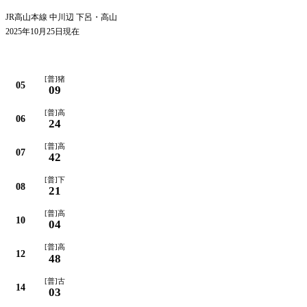
JR高山本線 中川辺 下呂・高山
2025年10月25日現在
平日
[普]猪
05
09
[普]高
06
24
[普]高
07
42
[普]下
08
21
[普]高
10
04
[普]高
12
48
[普]古
14
03