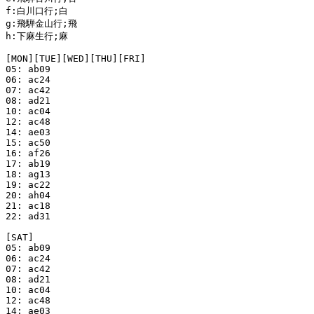
f:白川口行;白

g:飛騨金山行;飛

h:下麻生行;麻

[MON][TUE][WED][THU][FRI]

05: ab09

06: ac24

07: ac42

08: ad21

10: ac04

12: ac48

14: ae03

15: ac50

16: af26

17: ab19

18: ag13

19: ac22

20: ah04

21: ac18

22: ad31

[SAT]

05: ab09

06: ac24

07: ac42

08: ad21

10: ac04

12: ac48

14: ae03
