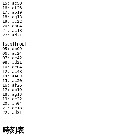
15: ac50

16: af26

17: ab19

18: ag13

19: ac22

20: ah04

21: ac18

22: ad31

[SUN][HOL]

05: ab09

06: ac24

07: ac42

08: ad21

10: ac04

12: ac48

14: ae03

15: ac50

16: af26

17: ab19

18: ag13

19: ac22

20: ah04

21: ac18

22: ad31

時刻表