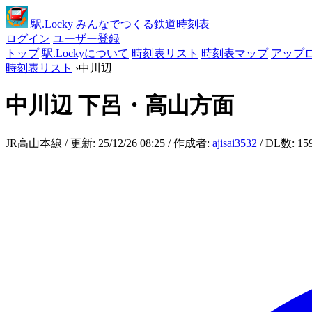
駅
.Locky
みんなでつくる鉄道時刻表
ログイン
ユーザー登録
トップ
駅.Lockyについて
時刻表リスト
時刻表マップ
アップ
時刻表リスト
›
中川辺
中川辺
下呂・高山方面
JR高山本線 / 更新: 25/12/26 08:25 / 作成者:
ajisai3532
/ DL数: 15