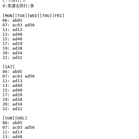
c:下呂行;下

d:美濃太田行;美

[MON][TUE][WED][THU][FRI]

06: ab05

07: ac03 ad56

11: ad13

13: ad40

15: ad40

17: ad29

19: ad38

20: ad34

22: ad32

[SAT]

06: ab05

07: ac03 ad56

11: ad13

13: ad40

15: ad40

17: ad29

19: ad38

20: ad34

22: ad32

[SUN][HOL]

06: ab05

07: ac03 ad56

11: ad13

13: ad40
