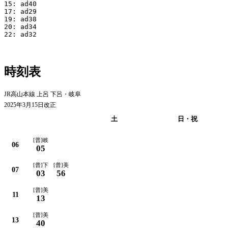
15: ad40

17: ad29

19: ad38

20: ad34

22: ad32

時刻表
JR高山本線 上呂 下呂・岐阜
2025年3月15日改正
平日
土
日・祝
[普]岐
06
05
[普]下
[普]美
07
03
56
[普]美
11
13
[普]美
13
40