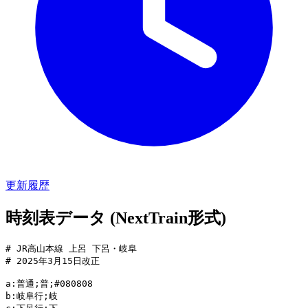
更新履歴
時刻表データ (NextTrain形式)
# JR高山本線 上呂 下呂・岐阜

# 2025年3月15日改正

a:普通;普;#080808

b:岐阜行;岐
