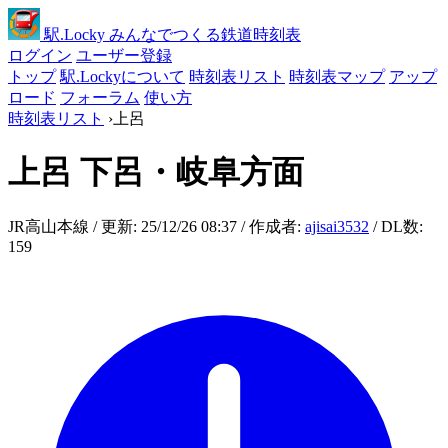
駅
.Locky
みんなでつくる鉄道時刻表
ログイン
ユーザー登録
トップ
駅.Lockyについて
時刻表リスト
時刻表マップ
アップ
ロード
フォーラム
使い方
時刻表リスト
›
上呂
上呂
下呂・岐阜方面
JR高山本線 / 更新: 25/12/26 08:37 / 作成者:
ajisai3532
/ DL数:
159