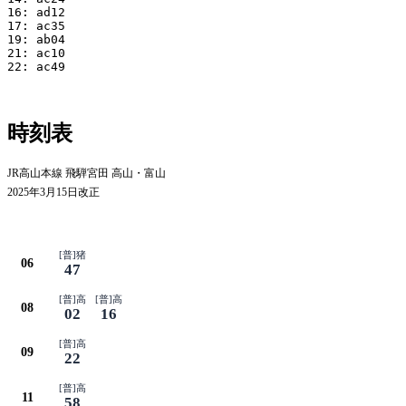
16: ad12

17: ac35

19: ab04

21: ac10

22: ac49

時刻表
JR高山本線 飛騨宮田 高山・富山
2025年3月15日改正
平日
[普]猪
06
47
[普]高
[普]高
08
02
16
[普]高
09
22
[普]高
11
58