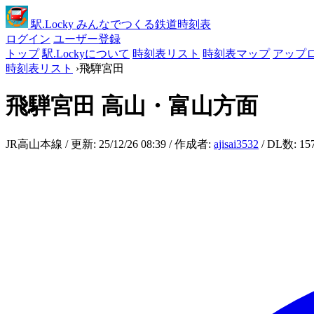
駅
.Locky
みんなでつくる鉄道時刻表
ログイン
ユーザー登録
トップ
駅.Lockyについて
時刻表リスト
時刻表マップ
アップ
時刻表リスト
›
飛騨宮田
飛騨宮田
高山・富山方面
JR高山本線 / 更新: 25/12/26 08:39 / 作成者:
ajisai3532
/ DL数: 15