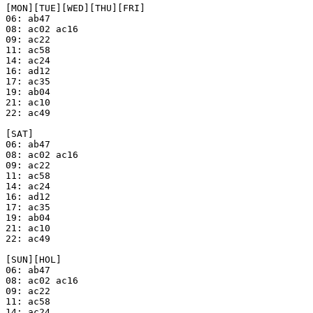
[MON][TUE][WED][THU][FRI]

06: ab47

08: ac02 ac16

09: ac22

11: ac58

14: ac24

16: ad12

17: ac35

19: ab04

21: ac10

22: ac49

[SAT]

06: ab47

08: ac02 ac16

09: ac22

11: ac58

14: ac24

16: ad12

17: ac35

19: ab04

21: ac10

22: ac49

[SUN][HOL]

06: ab47

08: ac02 ac16

09: ac22

11: ac58

14: ac24
