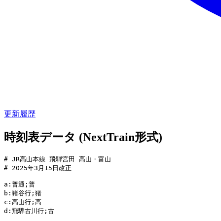
更新履歴
時刻表データ (NextTrain形式)
# JR高山本線 飛騨宮田 高山・富山

# 2025年3月15日改正

a:普通;普

b:猪谷行;猪

c:高山行;高

d:飛騨古川行;古
