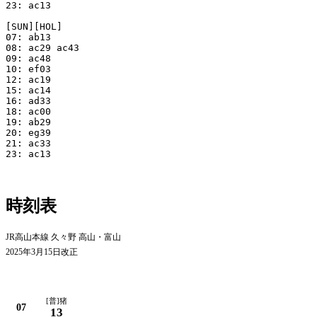
23: ac13

[SUN][HOL]

07: ab13

08: ac29 ac43

09: ac48

10: ef03

12: ac19

15: ac14

16: ad33

18: ac00

19: ab29

20: eg39

21: ac33

23: ac13

時刻表
JR高山本線 久々野 高山・富山
2025年3月15日改正
平日
[普]猪
07
13