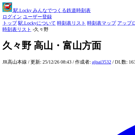
駅
.Locky
みんなでつくる鉄道時刻表
ログイン
ユーザー登録
トップ
駅.Lockyについて
時刻表リスト
時刻表マップ
アップ
時刻表リスト
›
久々野
久々野
高山・富山方面
JR高山本線 / 更新: 25/12/26 08:43 / 作成者:
ajisai3532
/ DL数: 16