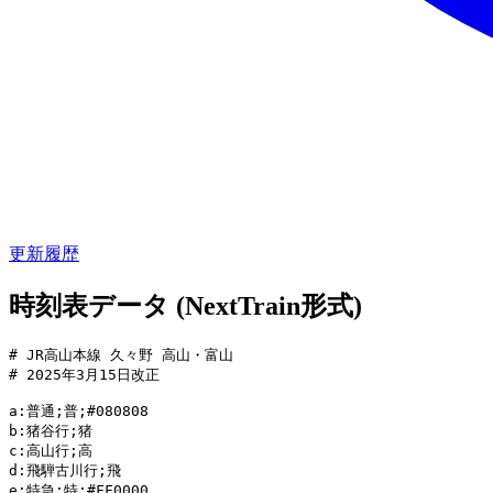
更新履歴
時刻表データ (NextTrain形式)
# JR高山本線 久々野 高山・富山

# 2025年3月15日改正

a:普通;普;#080808

b:猪谷行;猪

c:高山行;高

d:飛騨古川行;飛

e:特急;特;#FF0000
