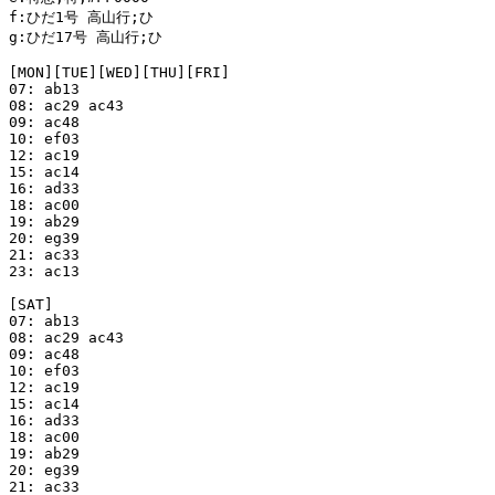
f:ひだ1号 高山行;ひ

g:ひだ17号 高山行;ひ

[MON][TUE][WED][THU][FRI]

07: ab13

08: ac29 ac43

09: ac48

10: ef03

12: ac19

15: ac14

16: ad33

18: ac00

19: ab29

20: eg39

21: ac33

23: ac13

[SAT]

07: ab13

08: ac29 ac43

09: ac48

10: ef03

12: ac19

15: ac14

16: ad33

18: ac00

19: ab29

20: eg39

21: ac33
