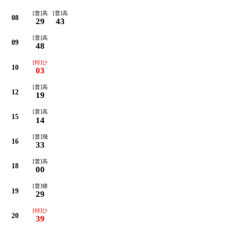
[普]高
[普]高
08
29
43
[普]高
09
48
[特]ひ
10
03
[普]高
12
19
[普]高
15
14
[普]飛
16
33
[普]高
18
00
[普]猪
19
29
[特]ひ
20
39