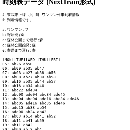
時刻表データ (NextTrain形式)
# 東武東上線 小川町 ワンマン列車到着情報

# 到着情報です。

a:ワンマン;ワ

b:寄居発;寄

c:森林公園まで運行;森

d:森林公園始発;森

e:寄居まで運行;寄

[MON][TUE][WED][THU][FRI]

05: ab26 ab50

06: ab09 ab35 ab47

07: ab08 ab27 ab38 ab56

08: ab08 ab27 ab39 ab58

09: ab16 ab35 ab44 ab57

10: ab16 ab34 ab46

11: abc22 ade34

12: abc00 ade04 abc34 ade45

13: abc04 abc04 ade16 abc34 ade46

14: abc05 ade16 abc35 ade46

15: ade15 ab33 ab54

16: ade00 ab24 ab42

17: ab03 ab14 ab41 ab52

18: ab11 ab41 ab59

19: ab11 ab42

20: ab00 ab12 ab41
