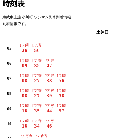
時刻表
東武東上線 小川町 ワンマン列車到着情報
到着情報です。
平日
土休日
[ワ]寄
[ワ]寄
05
26
50
[ワ]寄
[ワ]寄
[ワ]寄
06
09
35
47
[ワ]寄
[ワ]寄
[ワ]寄
[ワ]寄
07
08
27
38
56
[ワ]寄
[ワ]寄
[ワ]寄
[ワ]寄
08
08
27
39
58
[ワ]寄
[ワ]寄
[ワ]寄
[ワ]寄
09
16
35
44
57
[ワ]寄
[ワ]寄
[ワ]寄
10
16
34
46
[ワ]寄森
[ワ]森寄