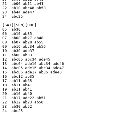
21: ab00 ab11 ab41

22: ab10 abc48 ab58

23: ab44 ade47

24: abc25

[SAT][SUN][HOL]

05: ab30

06: ab10 ab35

07: ab08 ab27 ab48

08: ab07 ab28 ab55

09: ab16 abc34 ab56

10: ab30 ade37

11: ab00 ab33

12: abc05 abc34 ade45

13: abc04 ade16 abc34 ade46

14: abc05 ade16 abc34 ade47

15: abc05 ade17 ab35 ade46

16: abc12 ab35

17: ab11 ab35

18: ab11 ab41

19: ab11 ab41

20: ab10 ab40

21: ab17 ade22 ab51

22: ab12 ab23 ab50

23: ab30 ab52

24: abc25
