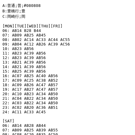
A:普通;普;#080808

B:豊橋行;豊

C:岡崎行;岡

[MON][TUE][WED][THU][FRI]

06: AB14 B28 B44

07: AB09 AB25 AB45

08: AB02 AC14 AC33 AC44 AC55

09: AB04 AC12 AB26 AC39 AC56

10: AB23 AB56

11: AB23 AC39 AB56

12: AB23 AC39 AB56

13: AB21 AC39 AB56

14: AB21 AC39 AB56

15: AB25 AC39 AB56

16: AC07 AB25 AC40 AB56

17: AC09 AC25 AC38 AB52

18: AC09 AB26 AC47 AB57

19: AC17 AB27 AC47 AB57

20: AC10 AB23 AC34 AB50

21: AC04 AB22 AC34 AB50

22: AC03 AB22 AC34 AB50

23: AC02 AB20 AC36 AB51

24: AC11 AC33 AC45

[SAT]

06: AB14 AB28 AB44

07: AB09 AB25 AB39 AB55

08: AC08 AC20 AB35 AC50
