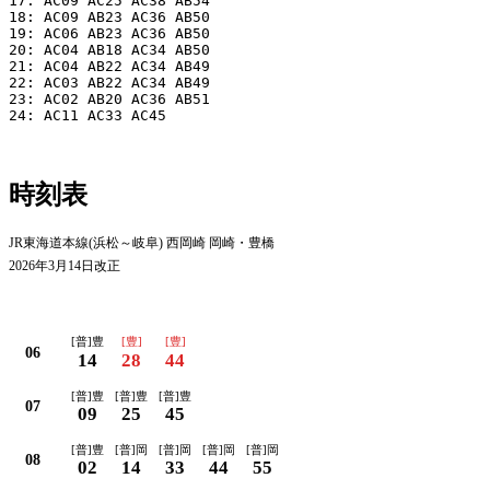
17: AC09 AC25 AC38 AB54

18: AC09 AB23 AC36 AB50

19: AC06 AB23 AC36 AB50

20: AC04 AB18 AC34 AB50

21: AC04 AB22 AC34 AB49

22: AC03 AB22 AC34 AB49

23: AC02 AB20 AC36 AB51

24: AC11 AC33 AC45

時刻表
JR東海道本線(浜松～岐阜) 西岡崎 岡崎・豊橋
2026年3月14日改正
平日
[普]豊
[豊]
[豊]
06
14
28
44
[普]豊
[普]豊
[普]豊
07
09
25
45
[普]豊
[普]岡
[普]岡
[普]岡
[普]岡
08
02
14
33
44
55