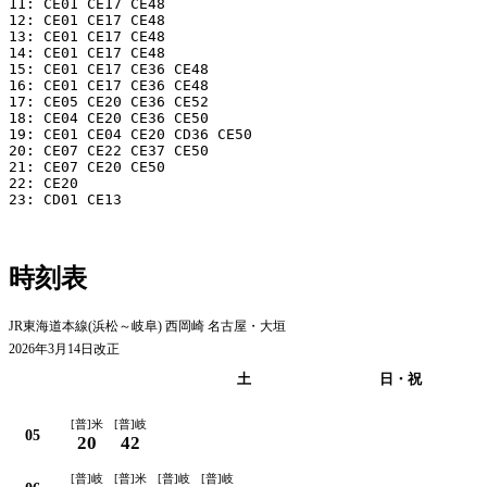
11: CE01 CE17 CE48

12: CE01 CE17 CE48

13: CE01 CE17 CE48

14: CE01 CE17 CE48

15: CE01 CE17 CE36 CE48

16: CE01 CE17 CE36 CE48

17: CE05 CE20 CE36 CE52

18: CE04 CE20 CE36 CE50

19: CE01 CE04 CE20 CD36 CE50

20: CE07 CE22 CE37 CE50

21: CE07 CE20 CE50

22: CE20

23: CD01 CE13

時刻表
JR東海道本線(浜松～岐阜) 西岡崎 名古屋・大垣
2026年3月14日改正
平日
土
日・祝
[普]米
[普]岐
05
20
42
[普]岐
[普]米
[普]岐
[普]岐