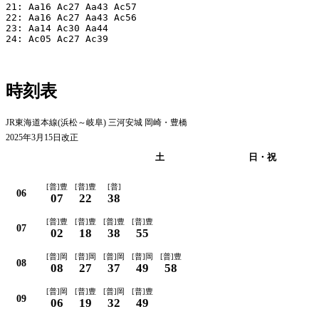
21: Aa16 Ac27 Aa43 Ac57

22: Aa16 Ac27 Aa43 Ac56

23: Aa14 Ac30 Aa44

24: Ac05 Ac27 Ac39

時刻表
JR東海道本線(浜松～岐阜) 三河安城 岡崎・豊橋
2025年3月15日改正
平日
土
日・祝
[普]豊
[普]豊
[普]
06
07
22
38
[普]豊
[普]豊
[普]豊
[普]豊
07
02
18
38
55
[普]岡
[普]岡
[普]岡
[普]岡
[普]豊
08
08
27
37
49
58
[普]岡
[普]豊
[普]岡
[普]豊
09
06
19
32
49