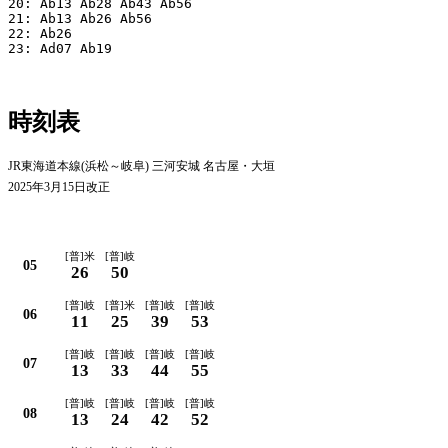
20: Ab13 Ab28 Ab43 Ab56

21: Ab13 Ab26 Ab56

22: Ab26

23: Ad07 Ab19

時刻表
JR東海道本線(浜松～岐阜) 三河安城 名古屋・大垣
2025年3月15日改正
平日
[普]米
[普]岐
05
26
50
[普]岐
[普]米
[普]岐
[普]岐
06
11
25
39
53
[普]岐
[普]岐
[普]岐
[普]岐
07
13
33
44
55
[普]岐
[普]岐
[普]岐
[普]岐
08
13
24
42
52