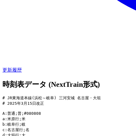
更新履歴
時刻表データ (NextTrain形式)
# JR東海道本線(浜松～岐阜) 三河安城 名古屋・大垣

# 2025年3月15日改正

A:普通;普;#080808

a:米原行;米

b:岐阜行;岐

c:名古屋行;名

d:大垣行;大
