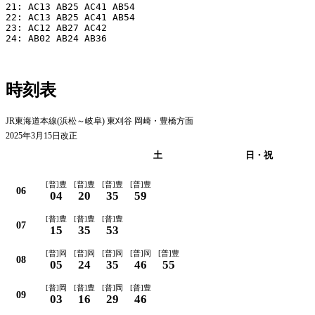
21: AC13 AB25 AC41 AB54

22: AC13 AB25 AC41 AB54

23: AC12 AB27 AC42

24: AB02 AB24 AB36

時刻表
JR東海道本線(浜松～岐阜) 東刈谷 岡崎・豊橋方面
2025年3月15日改正
平日
土
日・祝
[普]豊
[普]豊
[普]豊
[普]豊
06
04
20
35
59
[普]豊
[普]豊
[普]豊
07
15
35
53
[普]岡
[普]岡
[普]岡
[普]岡
[普]豊
08
05
24
35
46
55
[普]岡
[普]豊
[普]岡
[普]豊
09
03
16
29
46