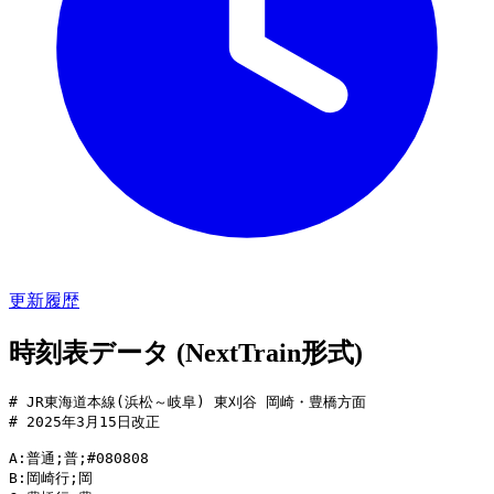
更新履歴
時刻表データ (NextTrain形式)
# JR東海道本線(浜松～岐阜) 東刈谷 岡崎・豊橋方面

# 2025年3月15日改正

A:普通;普;#080808

B:岡崎行;岡
