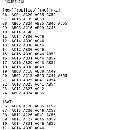
C:豊橋行;豊

[MON][TUE][WED][THU][FRI]

06: AC04 AC20 AC35 AC59

07: AC15 AC35 AC53

08: AB05 AB24 AB35 AB46 AC55

09: AB03 AC16 AB29 AC46

10: AC14 AC46

11: AC14 AB30 AC46

12: AC14 AB30 AC46

13: AC12 AB30 AC46

14: AC12 AB30 AC46

15: AC16 AB30 AC46 AB59

16: AC16 AB31 AC46 AB59

17: AC16 AB29 AC43 AB59

18: AC16 AB38 AC49

19: AB08 AC18 AB38 AC49

20: AB01 AC15 AB25 AC41 AB55

21: AC13 AB25 AC41 AB54

22: AC13 AB25 AC41 AB54

23: AC12 AB27 AC42

24: AB02 AB24 AB36

[SAT]

06: AC04 AC20 AC35 AC59

07: AC15 AC30 AC46 AC59

08: AB11 AC26 AB41 AC56

09: AB11 AC27 AC46 AB59

10: AC14 AB31 AC46 AB59

11: AC14 AB30 AC46
