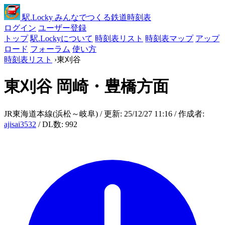
駅
.Locky
みんなでつくる鉄道時刻表
ログイン
ユーザー登録
トップ
駅.Lockyについて
時刻表リスト
時刻表マップ
アップ
ロード
フォーラム
使い方
時刻表リスト
›
東刈谷
東刈谷
岡崎・豊橋方面
JR東海道本線(浜松～岐阜) / 更新: 25/12/27 11:16 / 作成者:
ajisai3532
/ DL数: 992