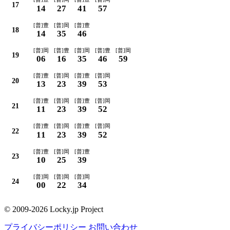
17
14
27
41
57
[普]豊
[普]岡
[普]豊
18
14
35
46
[普]岡
[普]豊
[普]岡
[普]豊
[普]岡
19
06
16
35
46
59
[普]豊
[普]岡
[普]豊
[普]岡
20
13
23
39
53
[普]豊
[普]岡
[普]豊
[普]岡
21
11
23
39
52
[普]豊
[普]岡
[普]豊
[普]岡
22
11
23
39
52
[普]豊
[普]岡
[普]豊
23
10
25
39
[普]岡
[普]岡
[普]岡
24
00
22
34
© 2009-2026 Locky.jp Project
プライバシーポリシー
お問い合わせ