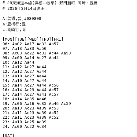
# JR東海道本線(浜松～岐阜) 野田新町 岡崎・豊橋

# 2026年3月14日改正

A:普通;普;#080808

a:豊橋行;豊

c:岡崎行;岡

[MON][TUE][WED][THU][FRI]

06: Aa02 Aa17 Aa32 Aa57

07: Aa13 Aa33 Aa50

08: Ac03 Ac22 Ac33 Ac44 Aa53

09: Ac00 Aa14 Ac27 Aa44

10: Aa12 Aa44

11: Aa12 Ac27 Aa44

12: Aa12 Ac27 Aa44

13: Aa10 Ac27 Aa44

14: Aa10 Ac27 Aa44

15: Aa14 Ac27 Aa44 Ac56

16: Aa14 Ac29 Aa44 Ac57

17: Aa14 Ac27 Aa41 Ac57

18: Aa14 Ac35 Aa46

19: Ac06 Aa16 Ac35 Aa46 Ac59

20: Aa13 Ac23 Aa39 Ac53

21: Aa11 Ac23 Aa39 Ac52

22: Aa11 Ac23 Aa39 Ac52

23: Aa10 Ac25 Aa39

24: Ac00 Ac22 Ac34

[SAT]
