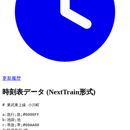
更新履歴
時刻表データ (NextTrain形式)
# 東武東上線 小川町 

a:急行;急;#0000FF

b:池袋;池

c:準急;準;#00AA00
