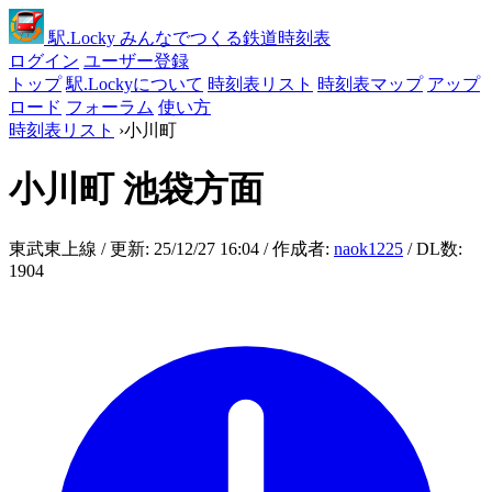
駅
.Locky
みんなでつくる鉄道時刻表
ログイン
ユーザー登録
トップ
駅.Lockyについて
時刻表リスト
時刻表マップ
アップ
ロード
フォーラム
使い方
時刻表リスト
›
小川町
小川町
池袋方面
東武東上線 / 更新: 25/12/27 16:04 / 作成者:
naok1225
/ DL数:
1904