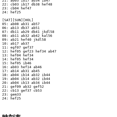
21: ab05 ib17 ab34 ib47

22: cb03 ib17 db38 hef48

23: cb04 hef47

24: hef25

[SAT][SUN][HOL]

05: ab08 ab31 ab57

06: ab13 db37 ab51

07: db11 ab29 db41 jkdl58

08: ab11 ab32 ab42 kal56

09: ab21 hef40 jkdl58

10: ab17 ab37

11: egf07 gef37

12: hef05 gef23 hef34 ab47

13: hef04 hef34

14: hef05 hef34

15: hef05 ib46

16: ab03 hef14 ab46

17: ab14 ab31 ab45

18: ab04 ib14 ab32 ib44

19: ab04 ib14 ab32 ib44

20: ab04 ib13 ab34 ib44

21: gef09 ab32 gef52

22: cb13 gef37 cb53

23: gem33

24: hef25
