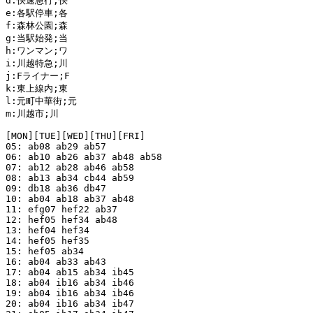
d:快速急行;快

e:各駅停車;各

f:森林公園;森

g:当駅始発;当

h:ワンマン;ワ

i:川越特急;川

j:Fライナー;F

k:東上線内;東

l:元町中華街;元

m:川越市;川

[MON][TUE][WED][THU][FRI]

05: ab08 ab29 ab57

06: ab10 ab26 ab37 ab48 ab58

07: ab12 ab28 ab46 ab58

08: ab13 ab34 cb44 ab59

09: db18 ab36 db47

10: ab04 ab18 ab37 ab48

11: efg07 hef22 ab37

12: hef05 hef34 ab48

13: hef04 hef34

14: hef05 hef35

15: hef05 ab34

16: ab04 ab33 ab43

17: ab04 ab15 ab34 ib45

18: ab04 ib16 ab34 ib46

19: ab04 ib16 ab34 ib46

20: ab04 ib16 ab34 ib47
