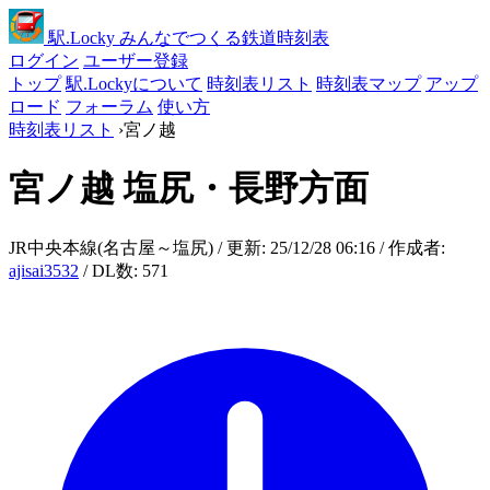
駅
.Locky
みんなでつくる鉄道時刻表
ログイン
ユーザー登録
トップ
駅.Lockyについて
時刻表リスト
時刻表マップ
アップ
ロード
フォーラム
使い方
時刻表リスト
›
宮ノ越
宮ノ越
塩尻・長野方面
JR中央本線(名古屋～塩尻) / 更新: 25/12/28 06:16 / 作成者:
ajisai3532
/ DL数: 571