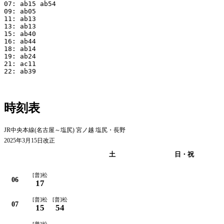
07: ab15 ab54

09: ab05

11: ab13

13: ab13

15: ab40

16: ab44

18: ab14

19: ab24

21: ac11

22: ab39

時刻表
JR中央本線(名古屋～塩尻) 宮ノ越 塩尻・長野
2025年3月15日改正
平日
土
日・祝
[普]松
06
17
[普]松
[普]松
07
15
54
[普]松