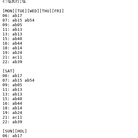
c:塩尻行;塩

[MON][TUE][WED][THU][FRI]

06: ab17

07: ab15 ab54

09: ab05

11: ab13

13: ab13

15: ab40

16: ab44

18: ab14

19: ab24

21: ac11

22: ab39

[SAT]

06: ab17

07: ab15 ab54

09: ab05

11: ab13

13: ab13

15: ab40

16: ab44

18: ab14

19: ab24

21: ac11

22: ab39

[SUN][HOL]

06: ab17
