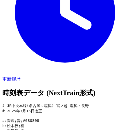
更新履歴
時刻表データ (NextTrain形式)
# JR中央本線(名古屋～塩尻) 宮ノ越 塩尻・長野

# 2025年3月15日改正

a:普通;普;#080808

b:松本行;松
