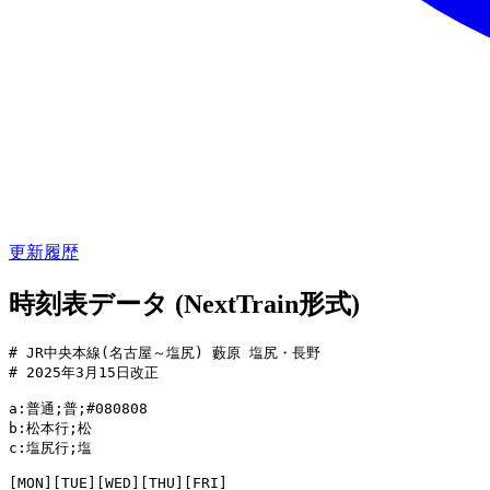
更新履歴
時刻表データ (NextTrain形式)
# JR中央本線(名古屋～塩尻) 藪原 塩尻・長野

# 2025年3月15日改正

a:普通;普;#080808

b:松本行;松

c:塩尻行;塩

[MON][TUE][WED][THU][FRI]
