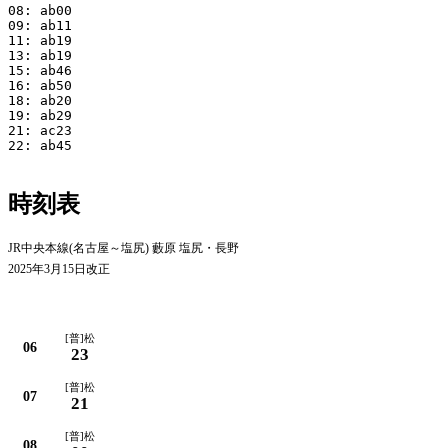
08: ab00

09: ab11

11: ab19

13: ab19

15: ab46

16: ab50

18: ab20

19: ab29

21: ac23

22: ab45

時刻表
JR中央本線(名古屋～塩尻) 藪原 塩尻・長野
2025年3月15日改正
平日
[普]松
06
23
[普]松
07
21
[普]松
08