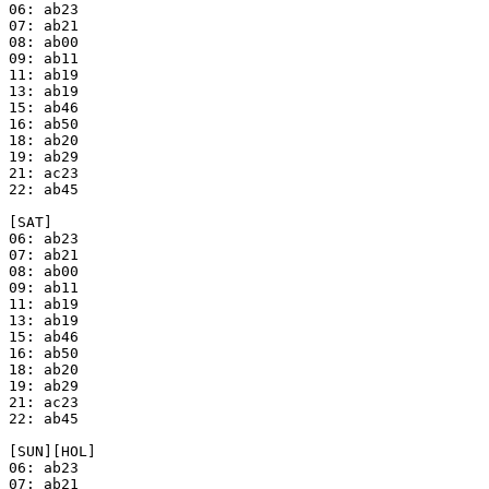
06: ab23

07: ab21

08: ab00

09: ab11

11: ab19

13: ab19

15: ab46

16: ab50

18: ab20

19: ab29

21: ac23

22: ab45

[SAT]

06: ab23

07: ab21

08: ab00

09: ab11

11: ab19

13: ab19

15: ab46

16: ab50

18: ab20

19: ab29

21: ac23

22: ab45

[SUN][HOL]

06: ab23

07: ab21
