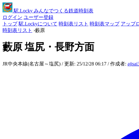
駅
.Locky
みんなでつくる鉄道時刻表
ログイン
ユーザー登録
トップ
駅.Lockyについて
時刻表リスト
時刻表マップ
アップ
時刻表リスト
›
藪原
藪原
塩尻・長野方面
JR中央本線(名古屋～塩尻) / 更新: 25/12/28 06:17 / 作成者:
ajisa